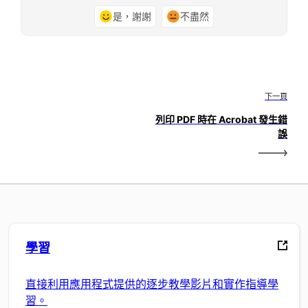
是，謝謝
不盡然
下一頁
列印 PDF 時在 Acrobat 發生錯
誤
學習
直接利用應用程式提供的逐步教學影片和實作指導學
習。