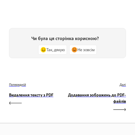
Чи була ця сторінка корисною?
Так, дякую
Не зовсім
Попередній
Далі
Видалення тексту з PDF
Додавання зображень до PDF-
файлів