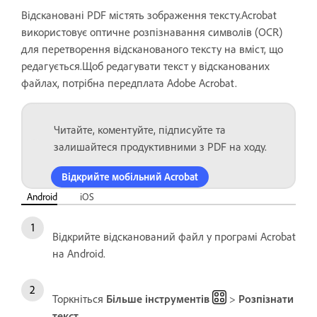
Відскановані PDF містять зображення тексту.Acrobat
використовує оптичне розпізнавання символів (OCR)
для перетворення відсканованого тексту на вміст, що
редагується.Щоб редагувати текст у відсканованих
файлах, потрібна передплата Adobe Acrobat.
Читайте, коментуйте, підписуйте та
залишайтеся продуктивними з PDF на ходу.
Відкрийте мобільний Acrobat
Android
iOS
Відкрийте відсканований файл у програмі Acrobat
на Android.
Торкніться
Більше інструментів
>
Розпізнати
текст
.