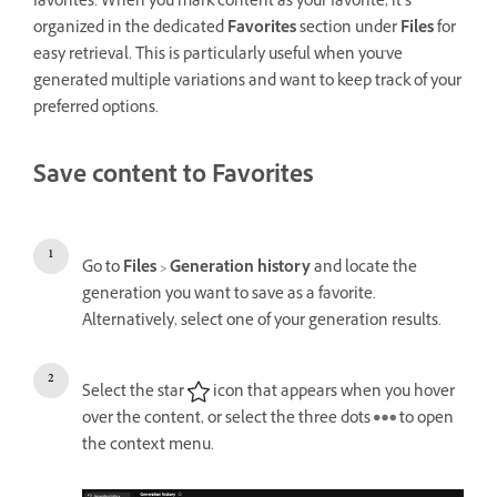
f
avorites
. When you mark content as your f
avorite
, it’s
organized in the dedicated
Favorites
section under
Files
for
easy retrieval. This is particularly useful when you've
generated multiple variations and want to keep track of your
preferred options.
Save content to Favorites
Go to
Files
>
Generation history
and locate the
generation you want to save as a favorite.
Alternatively, select one of your generation results.
Select the star
icon that appears when you hover
over the content, or select the three dots
to open
the context menu.