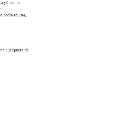
asegúrese de
o.
e podrá revisar,
one cualquiera de