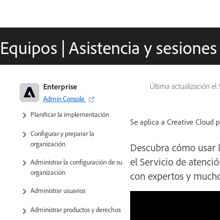
Equipos | Asistencia y sesione
Adobe para empresas y equipos:
Enterprise
Última actualización el
Guía de administración
Admin Console
Planificar la implementación
Se aplica a Creative Cloud p
Configurar y preparar la
organización
Descubra cómo usar 
el Servicio de atenci
Administrar la configuración de su
organización
con expertos y much
Administrar usuarios
Administrar productos y derechos