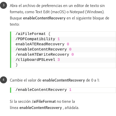
Abra el archivo de preferencias en un editor de texto sin
formato, como Text Edit (macOS) o Notepad (Windows).
Busque
enableContentRecovery
en el siguiente bloque de
texto:
/aiFileFormat 
{
/PDFCompatibility 
1
enableATEReadRecovery 
0
/enableContentRecovery 
0
/enableATEWriteRecovery 
0
/clipboardPSLevel 
3
}
Cambie el valor de
enableContentRecovery
de 0 a 1:
/enableContentRecovery 
1
Si la sección
/aiFileFormat
no tiene la
línea
enableContentRecovery
, añádala.