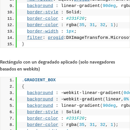
background
 : linear-gradient
(
90deg
, rgb
border-style
 : Solid;
border-color
 : 
#231F20
;
border-color
 : rgba
(
35
, 
31
, 
32
, 
1
)
;
border-width
 : 
1px
;
filter
: 
progid
:DXImageTransform.Microso
}
Rectángulo con un degradado aplicado (solo navegadores
basados en webkits)
.GRADIENT_BOX
{
background
 : -webkit-linear-gradient
(
0d
background
 : -webkit-gradient
(
linear,
0%
background
 : linear-gradient
(
90deg
, rgb
border-style
 : Solid;
border-color
 : 
#231F20
;
border-color
 : rgba
(
35
, 
31
, 
32
, 
1
)
;