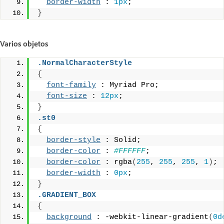
border-width
 : 
1px
;
}
Varios objetos
.NormalCharacterStyle
{
font-family
 : Myriad Pro;
font-size
 : 
12px
;
}
.st0
{
border-style
 : Solid;
border-color
 : 
#FFFFFF
;
border-color
 : rgba
(
255
, 
255
, 
255
, 
1
)
;
border-width
 : 
0px
;
}
.GRADIENT_BOX
{
background
 : -webkit-linear-gradient
(
0d