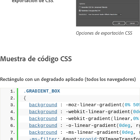
exportación de CSS
.
Opciones de exportación CSS
Muestra de código CSS
Rectángulo con un degradado aplicado (todos los navegadores)
.GRADIENT_BOX
{
background
 : -moz-linear-gradient
(
0%
50
background
 : -webkit-linear-gradient
(
0d
background
 : -webkit-gradient
(
linear,
0%
background
 : -o-linear-gradient
(
0deg
, r
background
 : -ms-linear-gradient
(
0deg
, 
-ms-filter
: &quot;
progid
:DXImageTransfo