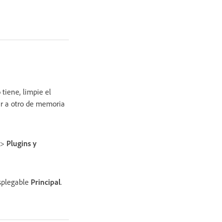
 tiene, limpie el
ar a otro de memoria
>
Plugins y
esplegable
Principal
.