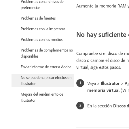
Problemas con archivos de
Aumente la memoria RAM y l
preferencias
Problemas de fuentes
Problemas con la impresora
No hay suficiente 
Problemas con los medios
Problemas de complementos no
Compruebe si el disco de memo
disponibles
disco o cambie el disco de 
virtual, siga estos pasos:
Enviar informe de error a Adobe
No se pueden aplicar efectos en
Vaya a
Illustrator
>
Aj
Illustrator
memoria virtual
(Win
Mejora del rendimiento de
Illustrator
En la sección
Discos 