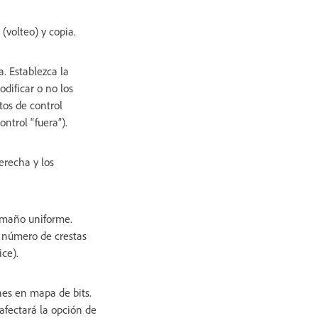
volteo) y copia.
. Establezca la
odificar o no los
tos de control
ntrol “fuera”).
erecha y los
tamaño uniforme.
l número de crestas
ce).
nes en mapa de bits.
afectará la opción de