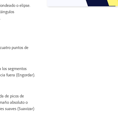
dondeado o elipse.
ctángulos
.
 cuatro puntos de
va los segmentos
cia fuera (Engordar).
da de picos de
amaño absoluto o
es suaves (Suavizar)