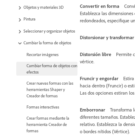
Convertir en forma
Convi
Objetos y materiales 3D
Establezca las dimensiones d
Pintura
redondeados, especifique un
Seleccionar y organizar objetos
Distorsionar y transformar
Cambiar la forma de objetos
Distorsión libre
Permite c
Recortar imágenes
vértice.
Cambiar forma de objetos con
efectos
Fruncir y engordar
Estir
Crear nuevas formas con las
hacia dentro (Fruncir) o est
herramientas Shaper y
Las dos opciones estiran los
Creador de formas
Formas interactivas
Emborronar
Transforma l
diferentes tamaños. Estable
Crear formas mediante la
relativo. Establezca la dens
herramienta Creador de
formas
o bordes nítidos (Vértice).