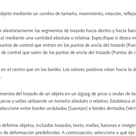
bjeto mediante un cambio de tamaño, movimiento, rotación, reflejo (
a aleatoriamente los segmentos de trazado hacia dentro y hacia fuera
ntal mediante una cantidad absoluta o relativa. Especifique si desea m
puntos de control que entran en los puntos de ancla del trazado (Pun
 de control que salen de los puntos de ancla del trazado (Puntos de co
en el centro que en los bordes. Los valores positivos rotan hacia la d
.
gmentos del trazado de un objeto en un zigzag de picos u ondas de 
 picos y valles utilizando un tamaño absoluto o relativo. Establezca e
eleccione entre bordes ondulados (Suavizar) o bordes dentados (Vérti
o deforma objetos, incluidos trazados, texto, mallas, fusiones e imáge
s de deformación predefinidas. A continuación, seleccione a qué eje 