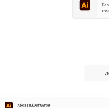
Da v
crea
¿T
ADOBE ILLUSTRATOR