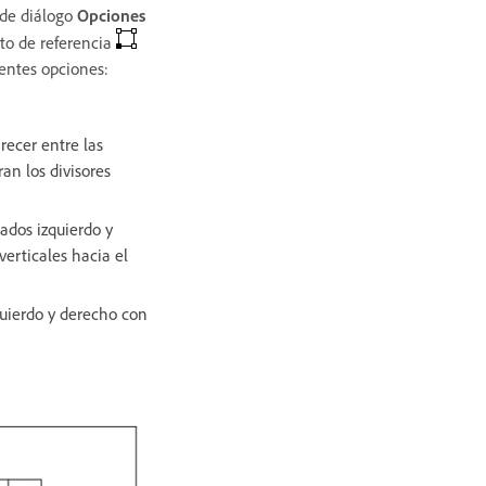
o de diálogo
Opciones
nto de referencia
ientes opciones:
recer entre las
n los divisores
lados izquierdo y
erticales hacia el
zquierdo y derecho con