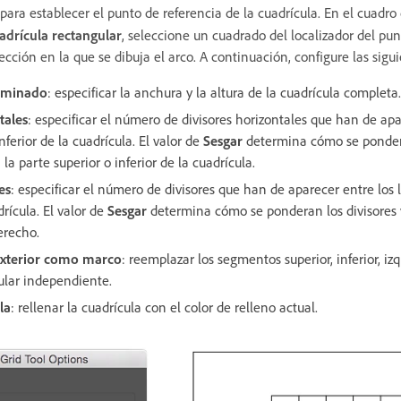
 para establecer el punto de referencia de la cuadrícula. En el cuadr
adrícula rectangular
, seleccione un cuadrado del localizador del pu
ección en la que se dibuja el arco. A continuación, configure las sigu
rminado
: especificar la anchura y la altura de la cuadrícula completa.
tales
: especificar el número de divisores horizontales que han de apa
nferior de la cuadrícula. El valor de
Sesgar
determina cómo se pondera
la parte superior o inferior de la cuadrícula.
es
: especificar el número de divisores que han de aparecer entre los 
rícula. El valor de
Sesgar
determina cómo se ponderan los divisores v
erecho.
exterior como marco
: reemplazar los segmentos superior, inferior, i
ular independiente.
la
: rellenar la cuadrícula con el color de relleno actual.