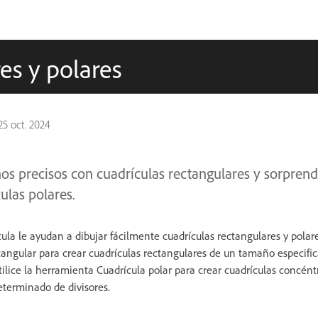
es y polares
25 oct. 2024
os precisos con cuadrículas rectangulares y sorpren
ulas polares.
la le ayudan a dibujar fácilmente cuadrículas rectangulares y polares
tangular para crear cuadrículas rectangulares de un tamaño especif
tilice la herramienta Cuadrícula polar para crear cuadrículas concén
terminado de divisores.