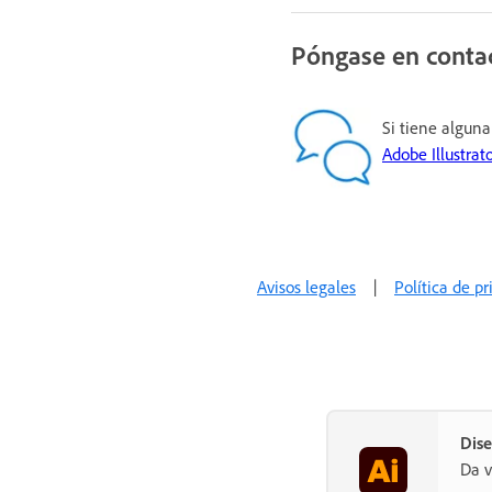
Póngase en conta
Si tiene alguna
Adobe Illustrato
Avisos legales
|
Política de p
Dise
Da v