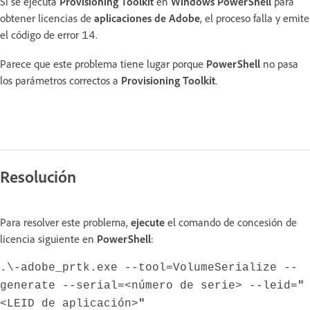
Si se ejecuta
Provisioning Toolkit
en
Windows PowerShell
para
obtener licencias de
aplicaciones de Adobe
, el proceso falla y emite
el código de error
.
14
Parece que este problema tiene lugar porque
PowerShell
no pasa
los parámetros correctos a
Provisioning Toolkit
.
Resolución
Para resolver este problema,
ejecute
el comando de concesión de
licencia siguiente en
PowerShell
:
.\-adobe_prtk.exe --tool=VolumeSerialize --
generate --serial=<número de serie> --leid=
"
<LEID de aplicación>
"