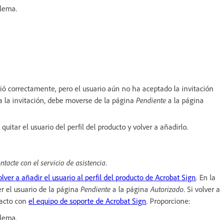
blema.
ció correctamente, pero el usuario aún no ha aceptado la invitación
a la invitación, debe moverse de la página
Pendiente
a la página
quitar el usuario del perfil del producto y volver a añadirlo.
ntacte con el servicio de asistencia
.
olver a añadir el usuario al perfil del producto de Acrobat Sign
. En la
r el usuario de la página
Pendiente
a la página
Autorizado
. Si volver a
tacto con
el equipo de soporte de Acrobat Sign
. Proporcione:
blema.