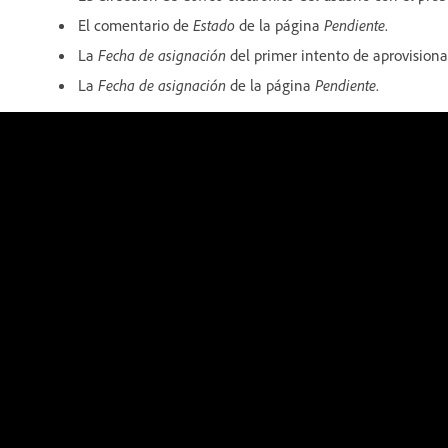
El comentario de
Estado
de la página
Pendiente
.
La
Fecha de asignación
del primer intento de aprovisionar
La
Fecha de asignación
de la página
Pendiente
.