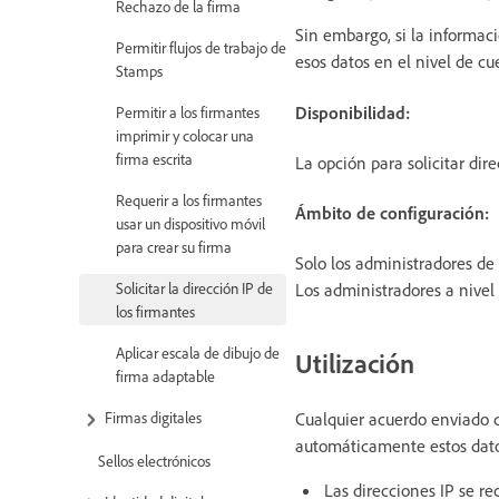
Rechazo de la firma
Sin embargo, si la informaci
Permitir flujos de trabajo de
esos datos en el nivel de cu
Stamps
Disponibilidad:
Permitir a los firmantes
imprimir y colocar una
firma escrita
La opción para solicitar dir
Requerir a los firmantes
Ámbito de configuración:
usar un dispositivo móvil
para crear su firma
Solo los administradores d
Solicitar la dirección IP de
Los administradores a nivel 
los firmantes
Aplicar escala de dibujo de
Utilización
firma adaptable
Firmas digitales
Cualquier acuerdo enviado 
automáticamente estos datos
Sellos electrónicos
Las direcciones IP se re