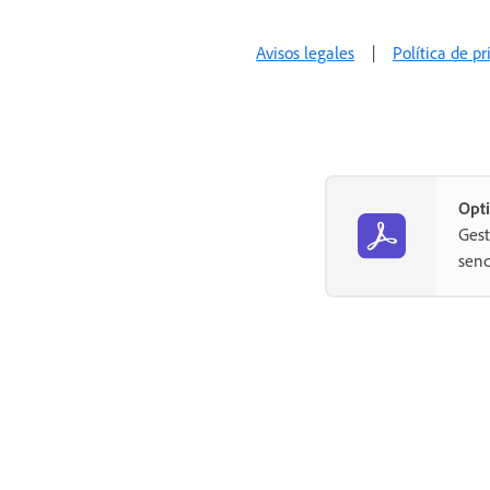
Otras integraciones
Avisos legales
|
Política de p
Integraciones gestionadas por
partners
Claves de integración
Acrobat Sign Desarrolladores
Opti
API REST
Gest
senc
Webhooks
Zona protegida
Soporte y solución de problemas
Estado del servidor de Acrobat
Sign
Recursos de asistencia al cliente