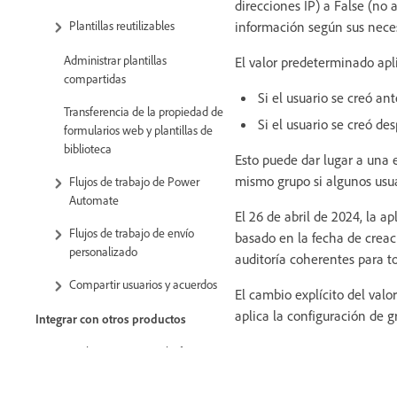
direcciones IP) a False (no 
Plantillas reutilizables
información según sus nece
Administrar plantillas
El valor predeterminado apl
compartidas
Si el usuario se creó an
Transferencia de la propiedad de
Si el usuario se creó de
formularios web y plantillas de
biblioteca
Esto puede dar lugar a una e
mismo grupo si algunos usuar
Flujos de trabajo de Power
Automate
El 26 de abril de 2024, la 
Flujos de trabajo de envío
basado en la fecha de creac
personalizado
auditoría coherentes para to
Compartir usuarios y acuerdos
El cambio explícito del val
aplica la configuración de g
Integrar con otros productos
Acrobat Sign para Salesforce
Acrobat Sign para Microsoft