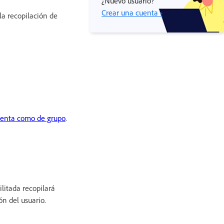
¿Nuevo usuario?
Crear una cuenta ›
la recopilación de
cuenta como de grupo
.
litada recopilará
n del usuario.