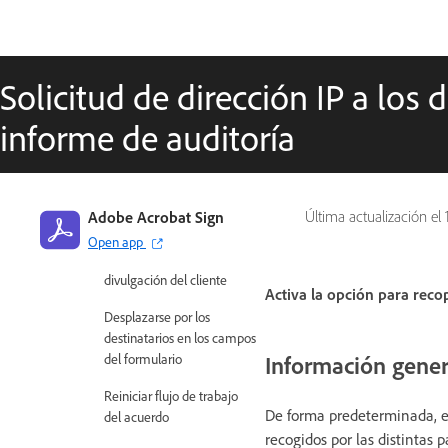
Configuración de la cuenta /
Ajustes de marca
Preferencias de firma
Solicitud de dirección IP a los 
Firmas con el formato
informe de auditoría
correcto
Permitir a los destinatarios
firmar mediante
Adobe Acrobat Sign
Última actualización el
Condiciones de uso
Open app
personalizadas y
divulgación del cliente
Activa la opción para recop
Desplazarse por los
destinatarios en los campos
del formulario
Información gener
Reiniciar flujo de trabajo
De forma predeterminada, el
del acuerdo
recogidos por las distintas p