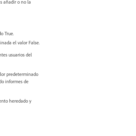
es añadir o no la
do True.
inada el valor False.
ntes usuarios del
valor predeterminado
ndo informes de
iento heredado y