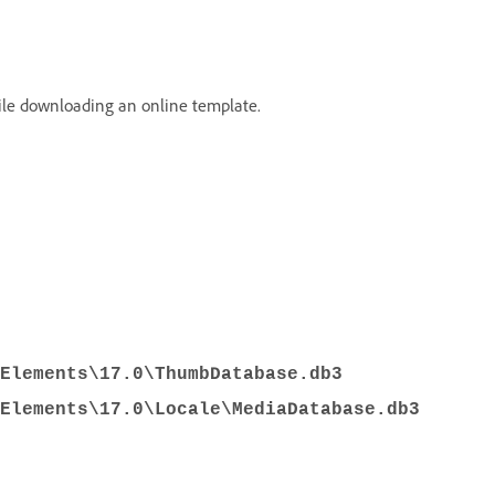
while downloading an online template.
Elements\17.0\ThumbDatabase.db3
Elements\17.0\Locale\MediaDatabase.db3