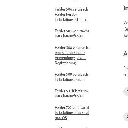
I
Fehler 506 verursacht
Fehler bei der
Installationsrichtlinie
We
Ka
Fehler 507 verursacht
Ad
Installationsfehler
Fehler 508 verursacht
A
einen Fehler in der
Anwendungspaket-
Registrierung
Di
zu
Fehler 509 verursacht
Installationsfehler
Fehler 510 führt zum
Installationsfehler
Fehler 702 verursacht
Installationsfehler auf
macOS