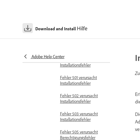
Installationsfehler
Fehler 403 verursacht
Installations- und
Hilfe
Download and Install
Aktualisierungsfehler
Fehler 405 verursacht
Installationsfehler
I
Adobe Help Center
Fehler 500 verursacht
Installationsfehler
Zu
Fehler 501 verursacht
Installationsfehler
Er
Fehler 502 verursacht
Installationsfehler
di
Fehler 503 verursacht
Di
Installationsfehler
Ad
ve
Fehler 505 verursacht
Berechtigungsfehler