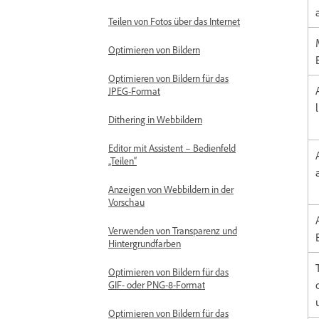
Teilen von Fotos über das Internet
Optimieren von Bildern
Optimieren von Bildern für das
JPEG-Format
Dithering in Webbildern
Editor mit Assistent – Bedienfeld
„Teilen“
Anzeigen von Webbildern in der
Vorschau
Verwenden von Transparenz und
Hintergrundfarben
Optimieren von Bildern für das
GIF- oder PNG-8-Format
Optimieren von Bildern für das