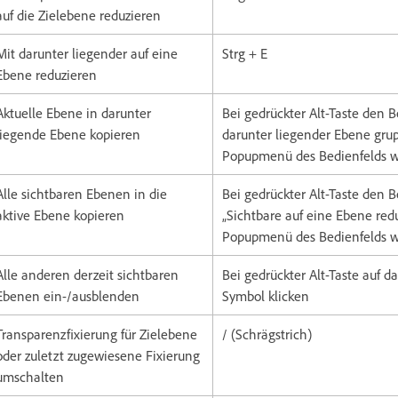
auf die Zielebene reduzieren
Mit darunter liegender auf eine
Strg + E
Ebene reduzieren
Aktuelle Ebene in darunter
Bei gedrückter Alt-Taste den B
liegende Ebene kopieren
darunter liegender Ebene gru
Popupmenü des Bedienfelds 
Alle sichtbaren Ebenen in die
Bei gedrückter Alt-Taste den B
aktive Ebene kopieren
„Sichtbare auf eine Ebene red
Popupmenü des Bedienfelds 
Alle anderen derzeit sichtbaren
Bei gedrückter Alt-Taste auf d
Ebenen ein-/ausblenden
Symbol klicken
Transparenzfixierung für Zielebene
/ (Schrägstrich)
oder zuletzt zugewiesene Fixierung
umschalten