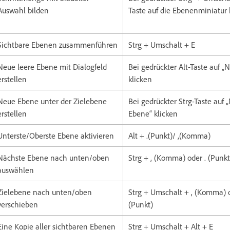
Auswahl bilden
Taste auf die Ebenenminiatur 
Sichtbare Ebenen zusammenführen
Strg + Umschalt + E
Neue leere Ebene mit Dialogfeld
Bei gedrückter Alt-Taste auf 
erstellen
klicken
Neue Ebene unter der Zielebene
Bei gedrückter Strg-Taste auf 
erstellen
Ebene“ klicken
Unterste/Oberste Ebene aktivieren
Alt + .(Punkt)/ ,(Komma)
Nächste Ebene nach unten/oben
Strg + , (Komma) oder . (Punkt
auswählen
Zielebene nach unten/oben
Strg + Umschalt + , (Komma) o
verschieben
(Punkt)
Eine Kopie aller sichtbaren Ebenen
Strg + Umschalt + Alt + E