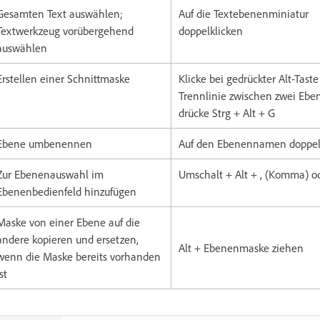
Gesamten Text auswählen;
Auf die Textebenenminiatur
Textwerkzeug vorübergehend
doppelklicken
auswählen
Erstellen einer Schnittmaske
Klicke bei gedrückter Alt-Taste
Trennlinie zwischen zwei Ebe
drücke Strg + Alt + G
Ebene umbenennen
Auf den Ebenennamen doppel
Zur Ebenenauswahl im
Umschalt + Alt + , (Komma) od
Ebenenbedienfeld hinzufügen
Maske von einer Ebene auf die
andere kopieren und ersetzen,
Alt + Ebenenmaske ziehen
wenn die Maske bereits vorhanden
ist