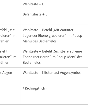
Wahltaste + E
Befehlstaste + E
efehl „Mit
Wahltaste + Befehl „Mit darunter
ppieren“ im
liegender Ebene gruppieren“ im Popup-
wählen
Menü des Bedienfelds
efehl
Wahltaste + Befehl „Sichtbare auf eine
uzieren“ im
Ebene reduzieren“ im Popup-Menü des
wählen
Bedienfelds
as Augen-
Wahltaste + Klicken auf Augensymbol
/ (Schrägstrich)