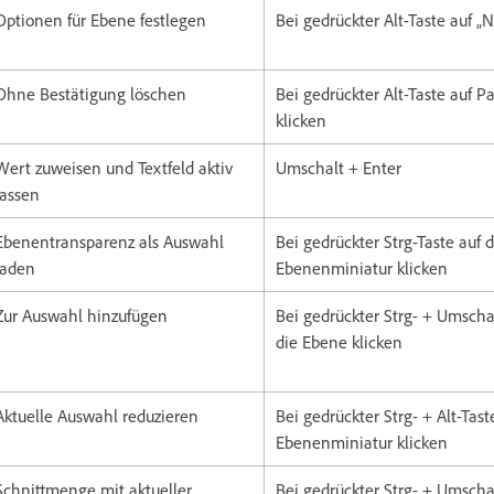
Optionen für Ebene festlegen
Bei gedrückter Alt-Taste auf „
Ohne Bestätigung löschen
Bei gedrückter Alt-Taste auf P
klicken
Wert zuweisen und Textfeld aktiv
Umschalt + Enter
lassen
Ebenentransparenz als Auswahl
Bei gedrückter Strg-Taste auf d
laden
Ebenenminiatur klicken
Zur Auswahl hinzufügen
Bei gedrückter Strg- + Umschal
die Ebene klicken
Aktuelle Auswahl reduzieren
Bei gedrückter Strg- + Alt-Tast
Ebenenminiatur klicken
Schnittmenge mit aktueller
Bei gedrückter Strg- + Umschal