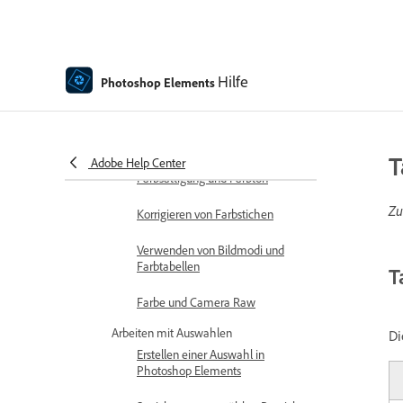
Farbe
Einrichten des Farbmanagements
Grundlagen zur Farb- und
Hilfe
Photoshop Elements
Tonkorrektur
Auswählen von Farben
T
Anpassen von Farbe,
Adobe Help Center
Farbsättigung und Farbton
Zu
Korrigieren von Farbstichen
Verwenden von Bildmodi und
Farbtabellen
T
Farbe und Camera Raw
Arbeiten mit Auswahlen
Di
Erstellen einer Auswahl in
Photoshop Elements