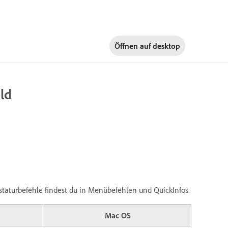
Öffnen auf
desktop
ld
astaturbefehle findest du in Menübefehlen und QuickInfos.
Mac OS