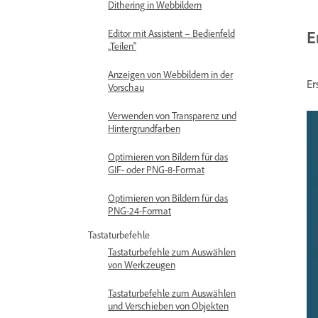
Dithering in Webbildern
E
Editor mit Assistent – Bedienfeld
„Teilen“
Anzeigen von Webbildern in der
Er
Vorschau
Verwenden von Transparenz und
Hintergrundfarben
Optimieren von Bildern für das
GIF- oder PNG-8-Format
Optimieren von Bildern für das
PNG-24-Format
Tastaturbefehle
Tastaturbefehle zum Auswählen
von Werkzeugen
Tastaturbefehle zum Auswählen
und Verschieben von Objekten