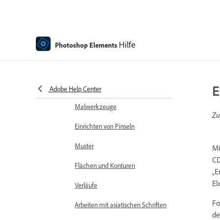
Rechtschreibprüfung mit
Sprachunterstützung
Hilfe
Photoshop Elements
Erstellen von Formen
Bearbeiten von Formen
E
Malen – Übersicht
Adobe Help Center
Malwerkzeuge
Zu
Einrichten von Pinseln
Muster
Mi
CD
Flächen und Konturen
„E
El
Verläufe
Fo
Arbeiten mit asiatischen Schriften
de