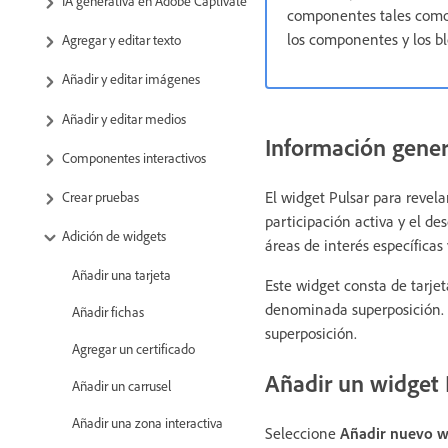
IA generativa en Adobe Captivate
componentes tales como
los componentes y los b
Agregar y editar texto
Añadir y editar imágenes
Añadir y editar medios
Información gener
Componentes interactivos
El widget Pulsar para revel
Crear pruebas
participación activa y el de
Adición de widgets
áreas de interés específicas
Añadir una tarjeta
Este widget consta de tarj
denominada superposición. L
Añadir fichas
superposición.
Agregar un certificado
Añadir un widget 
Añadir un carrusel
Añadir una zona interactiva
Seleccione
Añadir nuevo wi