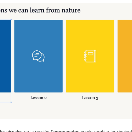
es visuales
, en la sección
Componentes
, puede cambiar los siguient