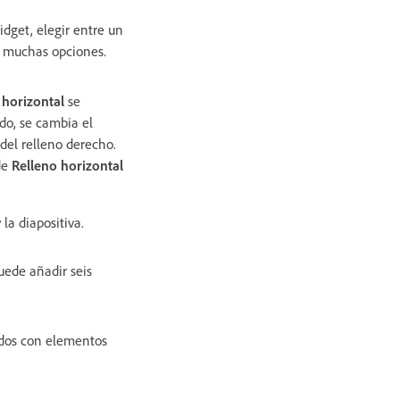
idget, elegir entre un
s muchas opciones.
 horizontal
se
rdo, se cambia el
 del relleno derecho.
de
Relleno horizontal
la diapositiva.
uede añadir seis
dos con elementos