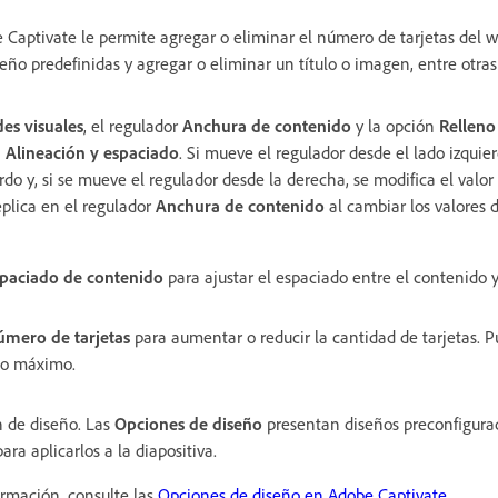
 Captivate le permite agregar o eliminar el número de tarjetas del w
eño predefinidas y agregar o eliminar un título o imagen, entre otra
es visuales
, el regulador
Anchura de contenido
y la opción
Relleno
n
Alineación y espaciado
. Si mueve el regulador desde el lado izquie
erdo y, si se mueve el regulador desde la derecha, se modifica el valor
plica en el regulador
Anchura de contenido
al cambiar los valores 
paciado de contenido
para ajustar el espaciado entre el contenido y 
mero de tarjetas
para aumentar o reducir la cantidad de tarjetas. P
mo máximo.
 de diseño. Las
Opciones de diseño
presentan diseños preconfigura
ra aplicarlos a la diapositiva.
rmación, consulte las
Opciones de diseño en Adobe Captivate
.