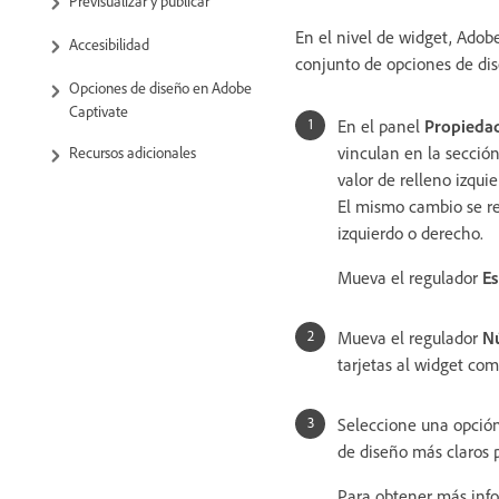
Previsualizar y publicar
En el nivel de widget, Adobe
Accesibilidad
conjunto de opciones de dis
Opciones de diseño en Adobe
Captivate
En el panel
Propiedad
vinculan en la secció
Recursos adicionales
valor de relleno izqui
El mismo cambio se re
izquierdo o derecho.
Mueva el regulador
Es
Mueva el regulador
Nú
tarjetas al widget co
Seleccione una opción
de diseño más claros pa
Para obtener más info