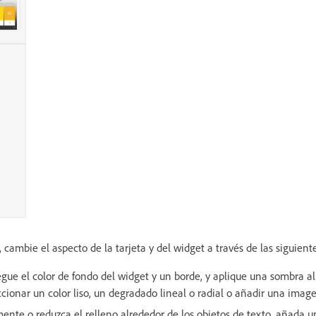
, cambie el aspecto de la tarjeta y del widget a través de las siguiente
egue el color de fondo del widget y un borde, y aplique una sombra al
cionar un color liso, un degradado lineal o radial o añadir una ima
mente o reduzca el relleno alrededor de los objetos de texto, añada u