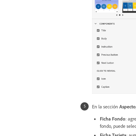
En la sección
Aspecto
Ficha Fondo
: agr
fondo, puede selec
Ficha Tarjeta
: au