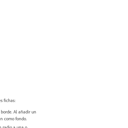
s fichas:
 borde. Al añadir un
gen como fondo.
n radio a una o