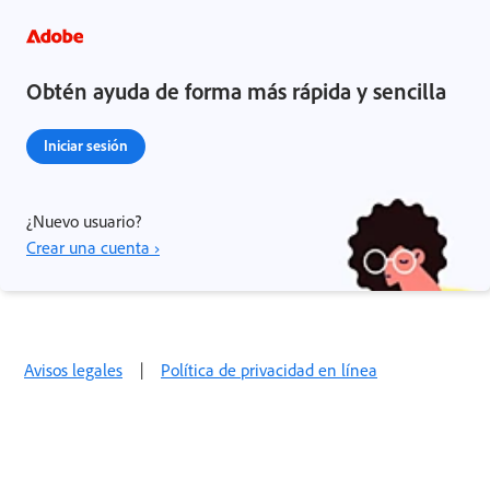
Obtén ayuda de forma más rápida y sencilla
Iniciar sesión
¿Nuevo usuario?
Crear una cuenta ›
Avisos legales
|
Política de privacidad en línea