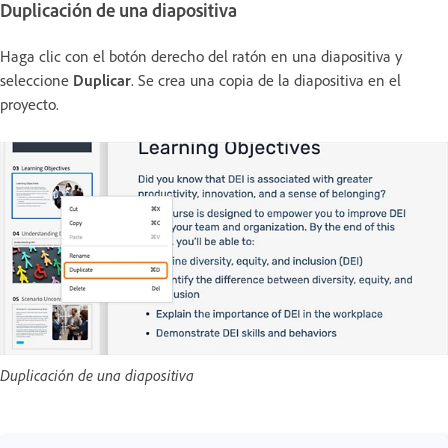
Duplicación de una diapositiva
Haga clic con el botón derecho del ratón en una diapositiva y
seleccione
Duplicar
. Se crea una copia de la diapositiva en el
proyecto.
Duplicación de una diapositiva