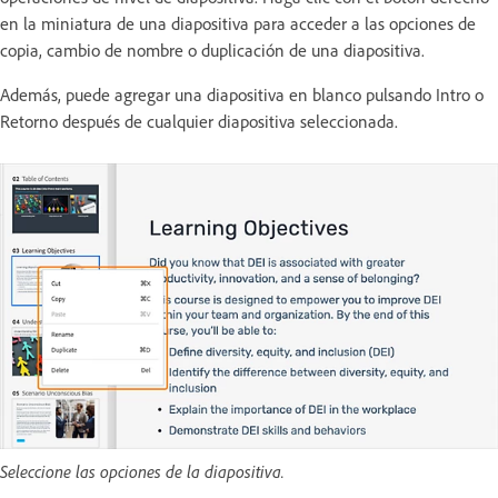
en la miniatura de una diapositiva para acceder a las opciones de
copia, cambio de nombre o duplicación de una diapositiva.
Además, puede agregar una diapositiva en blanco pulsando Intro o
Retorno después de cualquier diapositiva seleccionada.
Seleccione las opciones de la diapositiva.