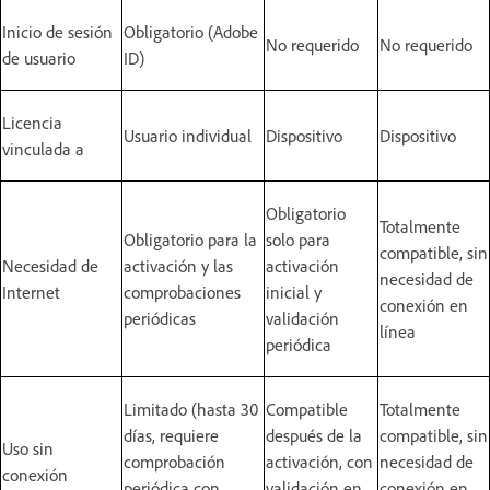
Inicio de sesión
Obligatorio (Adobe
No requerido
No requerido
de usuario
ID)
Licencia
Usuario individual
Dispositivo
Dispositivo
vinculada a
Obligatorio
Totalmente
Obligatorio para la
solo para
compatible, sin
Necesidad de
activación y las
activación
necesidad de
Internet
comprobaciones
inicial y
conexión en
periódicas
validación
línea
periódica
Limitado (hasta 30
Compatible
Totalmente
días, requiere
después de la
compatible, sin
Uso sin
comprobación
activación, con
necesidad de
conexión
periódica con
validación en
conexión en