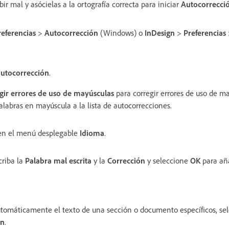
bir mal y asócielas a la ortografía correcta para iniciar
Autocorrecci
referencias
>
Autocorrección
(Windows) o
InDesign
>
Preferencias
autocorrección
.
gir errores de uso de mayúsculas
para corregir errores de uso de m
alabras en mayúscula a la lista de autocorrecciones.
 en el menú desplegable
Idioma
.
scriba la
Palabra mal escrita
y la
Corrección
y seleccione
OK
para aña
utomáticamente el texto de una sección o documento específicos, se
ón
.