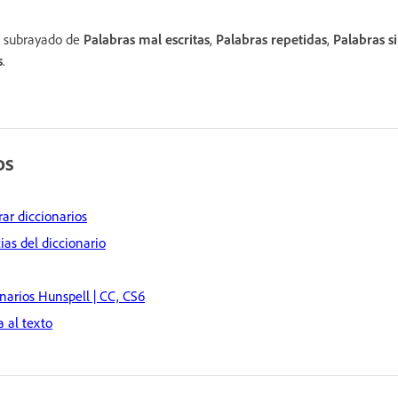
de subrayado de
Palabras mal escritas
,
Palabras repetidas
,
Palabras s
s
.
os
rar diccionarios
ias del diccionario
narios Hunspell | CC, CS6
 al texto