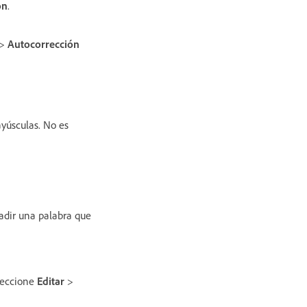
ón
.
>
Autocorrección
ayúsculas. No es
dir una palabra que
leccione
Editar
>