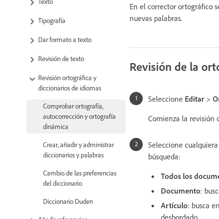
Texto
En el corrector ortográfico 
nuevas palabras.
Tipografía
Dar formato a texto
Revisión de texto
Revisión de la ort
Revisión ortográfica y
diccionarios de idiomas
Seleccione
Editar
>
O
Comprobar ortografía,
autocorrección y ortografía
Comienza la revisión o
dinámica
Seleccione cualquiera
Crear, añadir y administrar
diccionarios y palabras
búsqueda:
Cambio de las preferencias
Todos los docum
del diccionario
Documento
: bus
Diccionario Duden
Artículo
: busca e
desbordado.