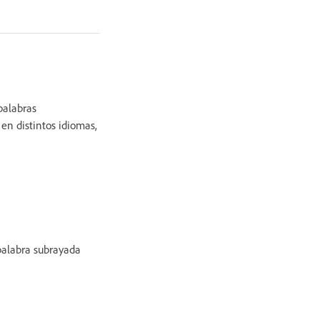
 palabras
 en distintos idiomas,
palabra subrayada