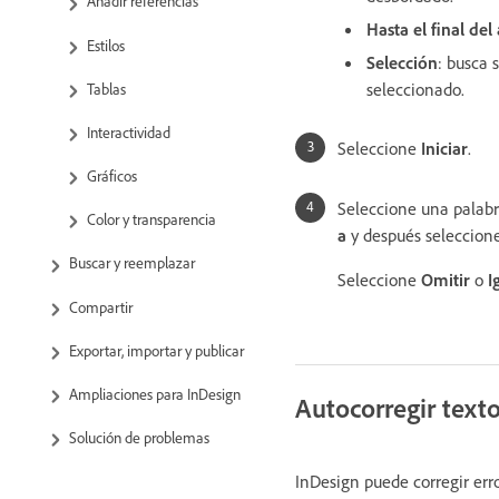
Añadir referencias
Hasta el final del
Estilos
Selección
: busca 
seleccionado.
Tablas
Interactividad
Seleccione
Iniciar
.
Gráficos
Seleccione una palabr
Color y transparencia
a
y después seleccion
Buscar y reemplazar
Seleccione
Omitir
o
I
Compartir
Exportar, importar y publicar
Ampliaciones para InDesign
Autocorregir texto
Solución de problemas
InDesign puede corregir err