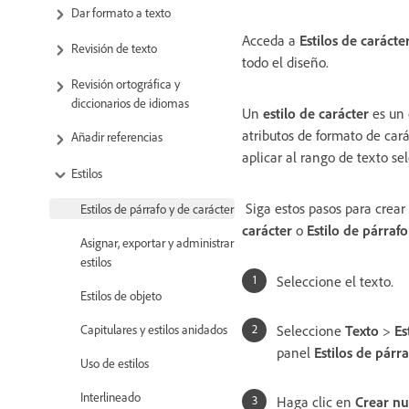
Dar formato a texto
Acceda a
Estilos de carácte
Revisión de texto
todo el diseño.
Revisión ortográfica y
diccionarios de idiomas
Un
estilo de carácter
es un 
atributos de formato de car
Añadir referencias
aplicar al rango de texto se
Estilos
Siga estos pasos para crea
Estilos de párrafo y de carácter
carácter
o
Estilo de párrafo
Asignar, exportar y administrar
estilos
Seleccione el texto.
Estilos de objeto
Capitulares y estilos anidados
Seleccione
Texto
>
Es
panel
Estilos de párra
Uso de estilos
Interlineado
Haga clic en
Crear nu