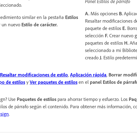
Panel Estilos de párrafo
leccionado.
A.
Más opciones
B.
Aplica
cedimiento similar en la pestaña
Estilos
Resaltar modificaciones d
r un nuevo
Estilo de carácter.
paquete de estilos
E.
Borra
selección
F.
Crear nuevo g
paquetes de estilos
H.
Añad
seleccionado a mi Bibliot
creado
J.
Estilo predeter
Resaltar modificaciones de estilo
,
Aplicación rápida
,
Borrar modif
o de estilos
y
Ver paquetes de estilos
en el
panel Estilos de párraf
sign? Use
Paquetes de estilos
para ahorrar tiempo y esfuerzo. Los
Paq
tilos de párrafo según el contenido. Para obtener más información, 
sign
.