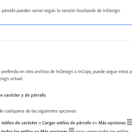
e párrafo pueden variar según la versión localizada de InDesign.
 preferido en otro archivo de InDesign o InCopy, puede seguir estos 
esign actual:
de carácter y de párrafo
.
de cualquiera de las siguientes opciones:
 estilos de carácter
o
Cargar estilos de párrafo
en
Más opciones
 todos los estilos
en
Más opciones
para cargar todos los estilos.