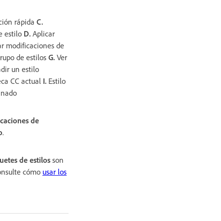
ción rápida
C.
e estilo
D.
Aplicar
r modificaciones de
rupo de estilos
G.
Ver
ir un estilo
eca CC actual
I.
Estilo
minado
icaciones de
o
.
uetes de estilos
son
consulte cómo
usar los