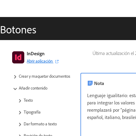
Botones
Guía del usuario de InDesign
InDesign
Última actualización el
Abrir aplicación
Aprenda a usar InDesign
Crear y maquetar documentos
Nota
Añadir contenido
Lenguaje igualitario: est
Texto
para integrar los valore
reemplazará por “página 
Tipografía
español, italiano, brasil
Dar formato a texto
Revisión de texto