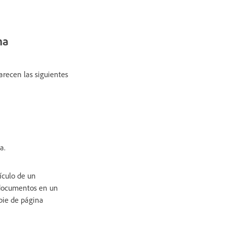
na
arecen las siguientes
a.
ículo de un
 documentos en un
pie de página