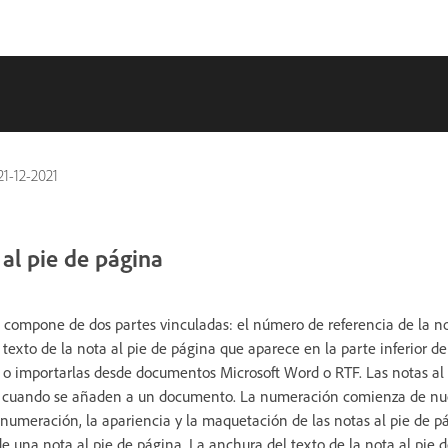
21-12-2021
 al pie de página
 compone de dos partes vinculadas: el número de referencia de la no
 texto de la nota al pie de página que aparece en la parte inferior 
a o importarlas desde documentos Microsoft Word o RTF. Las notas al
uando se añaden a un documento. La numeración comienza de nuev
e numeración, la apariencia y la maquetación de las notas al pie de 
 de una nota al pie de página. La anchura del texto de la nota al pie