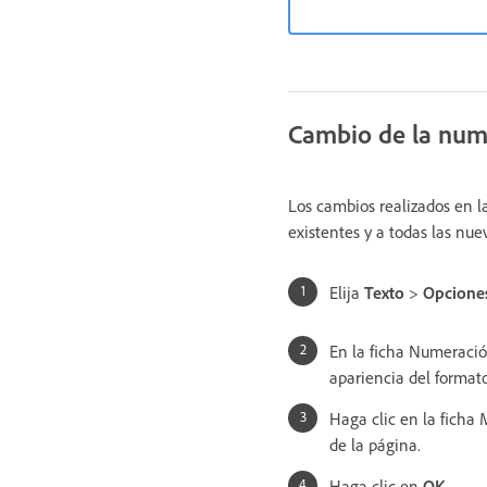
Cambio de la nume
Los cambios realizados en l
existentes y a todas las nue
Elija
Texto
>
Opciones
En la ficha Numeració
apariencia del formato
Haga clic en la ficha 
de la página.
Haga clic en
OK
.