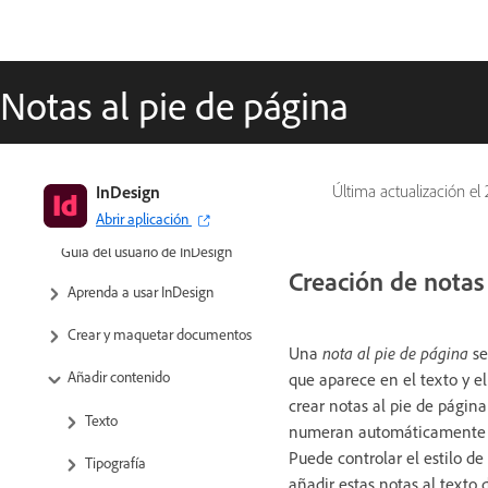
Notas al pie de página
InDesign
Última actualización el
Abrir aplicación
Guía del usuario de InDesign
Creación de notas
Aprenda a usar InDesign
Crear y maquetar documentos
Una
nota al pie de página
se
Añadir contenido
que aparece en el texto y el
crear notas al pie de págin
Texto
numeran automáticamente c
Puede controlar el estilo d
Tipografía
añadir estas notas al texto