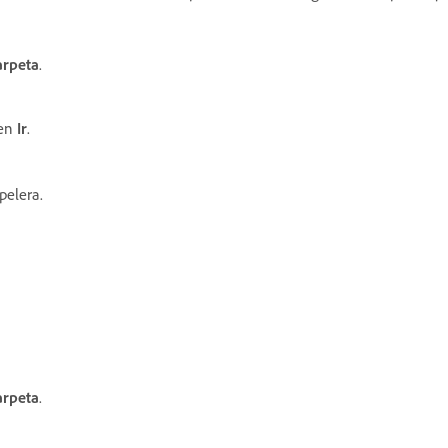
carpeta
.
 en
Ir
.
pelera.
carpeta
.