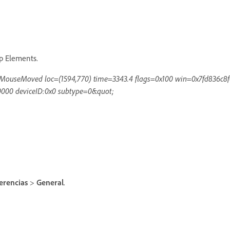
op Elements.
e=MouseMoved loc=(1594,770) time=3343.4 flags=0x100 win=0x7fd836c
000 deviceID:0x0 subtype=0&quot;
erencias
>
General
.