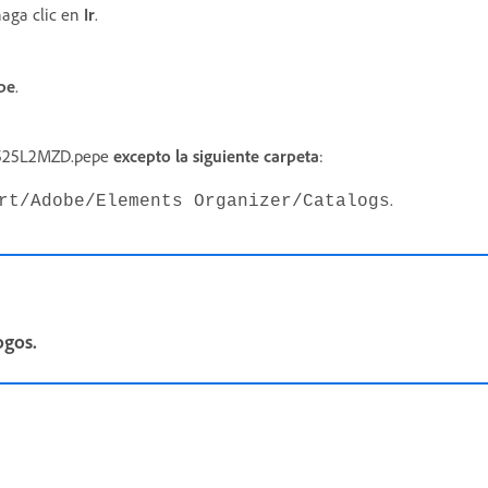
aga clic en
Ir
.
pe
.
 JQ525L2MZD.pepe
excepto la siguiente
carpeta
:
.
rt/Adobe/Elements Organizer/Catalogs
ogos.