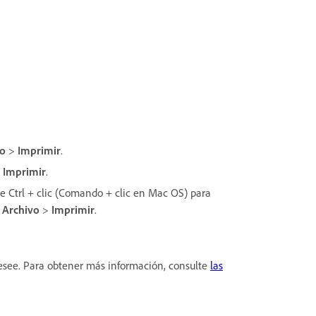
vo
>
Imprimir
.
>
Imprimir
.
ice Ctrl + clic (Comando + clic en Mac OS) para
a
Archivo
>
Imprimir
.
desee. Para obtener más información, consulte
las