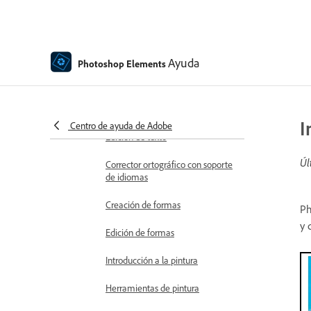
Superposiciones en movimiento
Elementos en movimiento
Ayuda
Photoshop Elements
Moviendo fotos
Adición de formas y texto
Adición de texto
I
Centro de ayuda de Adobe
Edición de texto
Úl
Corrector ortográfico con soporte
de idiomas
Creación de formas
Ph
y 
Edición de formas
Introducción a la pintura
Herramientas de pintura