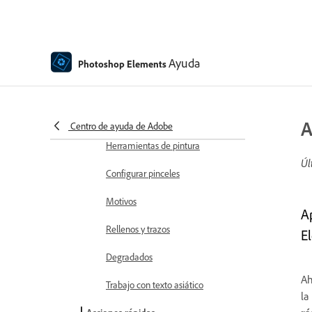
Corrector ortográfico con soporte
de idiomas
Ayuda
Creación de formas
Photoshop Elements
Edición de formas
Introducción a la pintura
A
Centro de ayuda de Adobe
Herramientas de pintura
Úl
Configurar pinceles
Motivos
A
Rellenos y trazos
E
Degradados
Ah
Trabajo con texto asiático
la