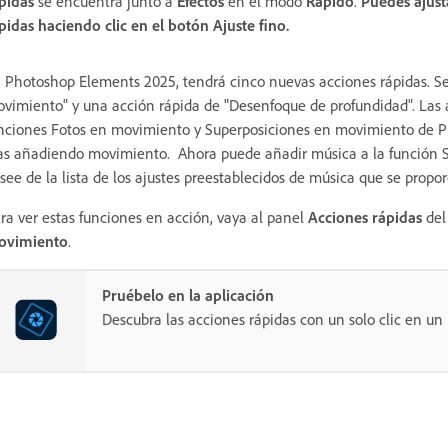
pidas
se encuentra junto a
Efectos
en el modo
Rápido
.
Puedes ajust
pidas
haciendo clic en el botón
Ajuste fino
.
 Photoshop Elements 2025, tendrá cinco nuevas acciones rápidas. Se
vimiento" y una acción rápida de "Desenfoque de profundidad". Las 
nciones
Fotos en movimiento y Superposiciones en movimiento de Pho
jas añadiendo movimiento. Ahora puede añadir música a la función S
see de la lista de los ajustes preestablecidos de música que se propo
ra ver estas funciones en acción, vaya al panel
Acciones rápidas
del
ovimiento
.
Pruébelo en la aplicación
Descubra las acciones rápidas con un solo clic en un