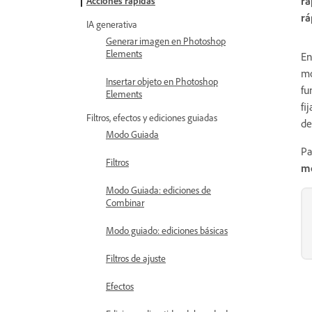
rá
Acciones rápidas
rá
IA generativa
Generar imagen en Photoshop
Elements
En
mo
Insertar objeto en Photoshop
fu
Elements
fi
Filtros, efectos y ediciones guiadas
de
Modo Guiada
Pa
Filtros
m
Modo Guiada: ediciones de
Combinar
Modo guiado: ediciones básicas
Filtros de ajuste
Efectos