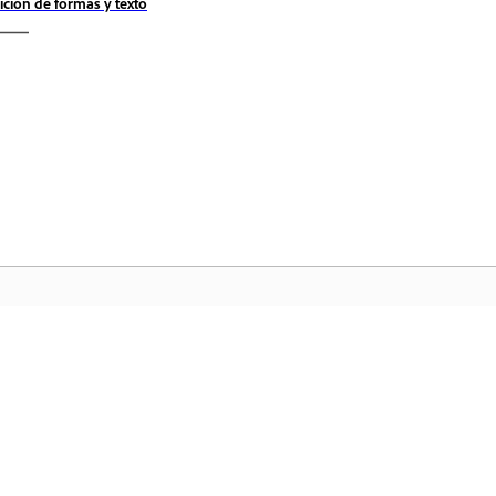
ición de formas y texto
Comunidad
In
a
Participe en debates, encuentre
Ac
nte
respuestas, aprenda de expertos y
fa
comparta sus conocimientos.
ar