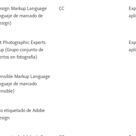
esign Markup Language
CC
Exp
nguaje de marcado de
apl
esign)
nt Photographic Experts
Exp
up (Grupo conjunto de
apl
rtos en fotografía)
ensible Markup Language
nguaje de marcado
ensible)
to etiquetado de Adobe
esign