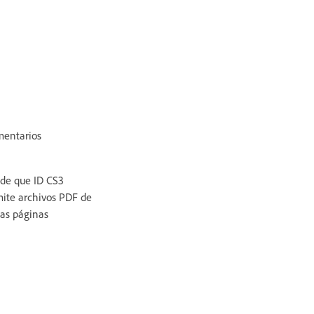
entarios
de que ID CS3
ite archivos PDF de
ias páginas