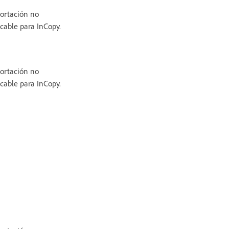
ortación no
icable para InCopy.
ortación no
icable para InCopy.