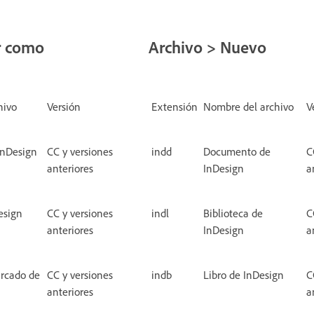
r como
Archivo > Nuevo
hivo
Versión
Extensión
Nombre del archivo
V
InDesign
CC y versiones
indd
Documento de
C
anteriores
InDesign
a
esign
CC y versiones
indl
Biblioteca de
C
anteriores
InDesign
a
rcado de
CC y versiones
indb
Libro de InDesign
C
anteriores
a