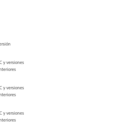
ersión
C y versiones
nteriores
C y versiones
nteriores
C y versiones
nteriores