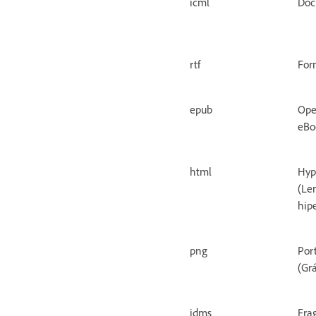
icml
Doc
rtf
For
epub
Ope
eBo
html
Hyp
(Le
hip
png
Por
(Grá
idms
Fra