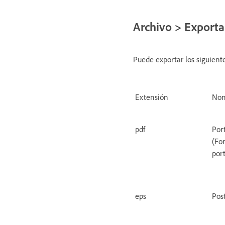
Archivo > Exporta
Puede exportar los siguient
Extensión
Nom
pdf
Por
(Fo
port
eps
Pos