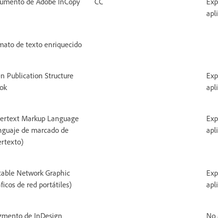
umento de Adobe InCopy
CC
Exp
apl
mato de texto enriquecido
n Publication Structure
Exp
ok
apl
ertext Markup Language
Exp
nguaje de marcado de
apl
ertexto)
table Network Graphic
Exp
ficos de red portátiles)
apl
gmento de InDesign
No 