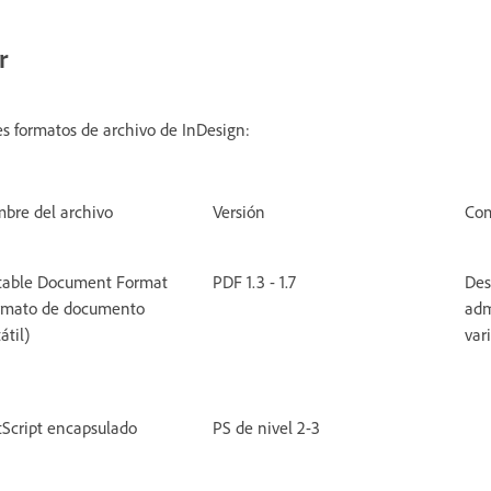
r
es formatos de archivo de InDesign:
bre del archivo
Versión
Com
table Document Format
PDF 1.3 - 1.7
Des
rmato de documento
adm
átil)
var
tScript encapsulado
PS de nivel 2-3