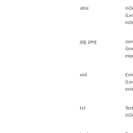
idml
InD
(Le
InD
jpg, jpeg
Joi
Gro
expe
xml
Ext
(Le
ext
txt
Tex
InD