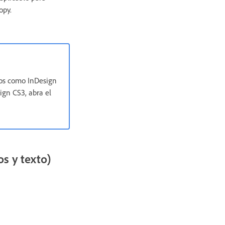
opy.
ivos como InDesign
ign CS3, abra el
os y texto)