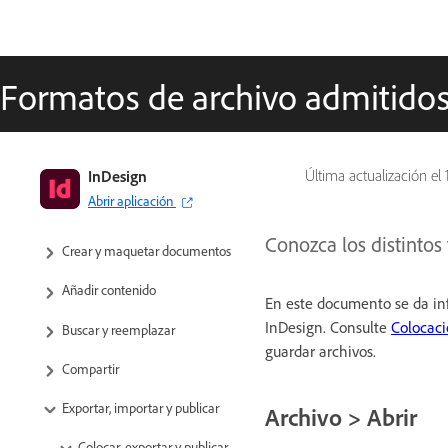
Formatos de archivo admitido
Guía del usuario de InDesign
InDesign
Última actualización el
Abrir aplicación
Aprenda a usar InDesign
Conozca los distintos
Crear y maquetar documentos
Añadir contenido
En este documento se da in
InDesign. Consulte
Colocaci
Buscar y reemplazar
guardar archivos.
Compartir
Exportar, importar y publicar
Archivo > Abrir
Colocar, exportar y publicar