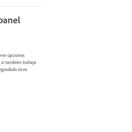
panel
iene opciones
 si también trabaja
egradado sirve