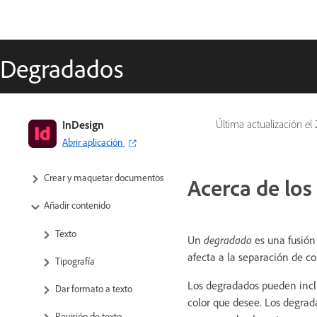
Degradados
Guía del usuario de InDesign
InDesign
Última actualización el
Abrir aplicación
Aprenda a usar InDesign
Crear y maquetar documentos
Acerca de lo
Añadir contenido
Texto
Un
degradado
es una fusión 
afecta a la separación de co
Tipografía
Los degradados pueden inclu
Dar formato a texto
color que desee. Los degrad
Revisión de texto