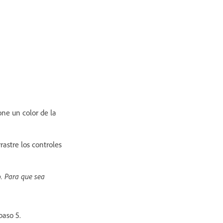
one un color de la
astre los controles
. Para que sea
paso 5.