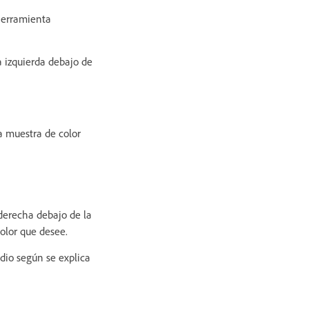
 herramienta
la izquierda debajo de
a muestra de color
 derecha debajo de la
color que desee.
edio según se explica