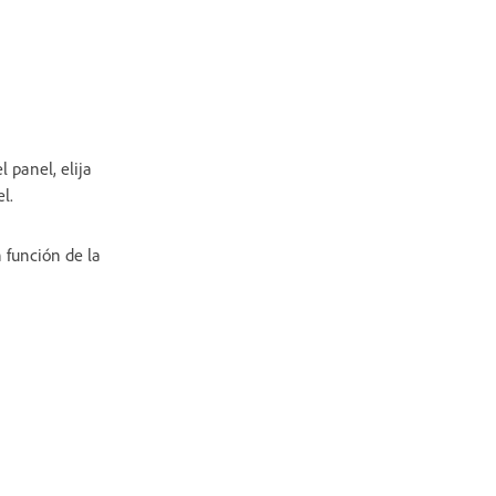
l panel, elija
l.
n función de la