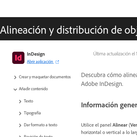
Alineación y distribución de ob
Guía del usuario de InDesign
InDesign
Última actualización el
Abrir aplicación
Aprenda a usar InDesign
Descubra cómo alinear
Crear y maquetar documentos
Adobe InDesign.
Añadir contenido
Texto
Información gener
Tipografía
Utilice el panel
Alinear
(
Ve
Dar formato a texto
horizontal o vertical a lo la
Revisión de texto