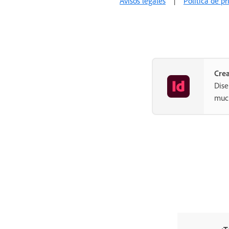
Avisos legales
|
Política de p
Crea
Dise
muc