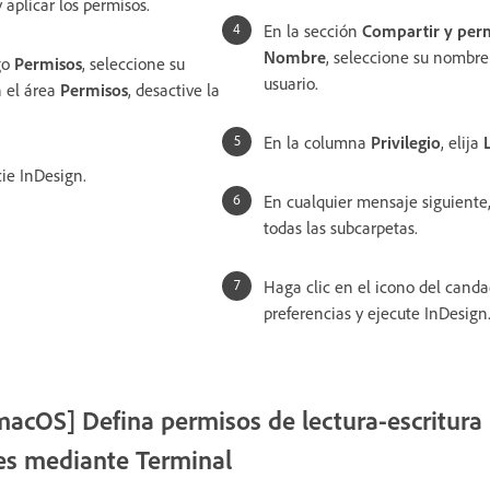
 aplicar los permisos.
En la sección
Compartir y per
Nombre
, seleccione su nombre 
go
Permisos
, seleccione su
usuario.
n el área
Permisos
, desactive la
En la columna
Privilegio
, elija
cie InDesign.
En cualquier mensaje siguiente,
todas las subcarpetas.
Haga clic en el icono del canda
preferencias y ejecute InDesign
macOS] Defina permisos de lectura-escritura 
es mediante Terminal