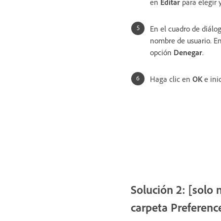
en
Editar
para elegir y
En el cuadro de diálo
nombre de usuario. E
opción
Denegar
.
Haga clic en
OK
e ini
Solución 2: [solo 
carpeta Preferenc