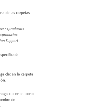
na de las carpetas
nces/<producto>
/<producto>
ion Support
especificada
ga clic en la carpeta
ión
.
haga clic en el icono
nombre de
.