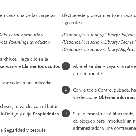
en cada una de las carpetas
Efectúe este procedimiento en cada u
siguientes:
Data\Local\<producto>
/Usuarios/<usuario>/Library/Prefere
Data\Roaming\<producto>
/Usuarios/<usuario>/Library/Caches
/Usuarios/<usuario>/Library/Applicat
archivos. Haga clic en la
 seleccione
Elementos ocultos
.
Abra el
Finder
y vaya a la ruta 
anteriormente.
ilizando las rutas indicadas
Con la tecla Control pulsada, ha
y seleccione
Obtener informac
chivos, haga clic con el botón
 InDesign y elija
Propiedades
.
Si el elemento está bloqueado, 
de bloqueo para introducir un 
administrador y una contraseña
aña
Seguridad
y después