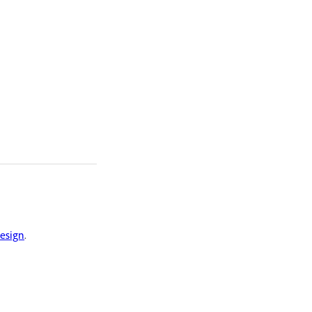
esign
.