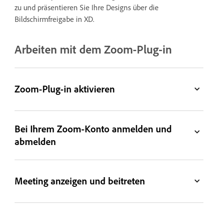
zu und präsentieren Sie Ihre Designs über die
Bildschirmfreigabe in XD.
Arbeiten mit dem Zoom-Plug-in
Zoom-Plug-in aktivieren
Bei Ihrem Zoom-Konto anmelden und
abmelden
Meeting anzeigen und beitreten