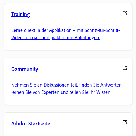
Training
Lerne direkt in der Applikation – mit Schritt-für-Schritt-
Video-Tutorials und praktischen Anleitungen.
Community
Nehmen Sie an Diskussionen teil, finden Sie Antworten,
lernen Sie von Experten und teilen Sie Ihr Wissen.
Adobe-Startseite