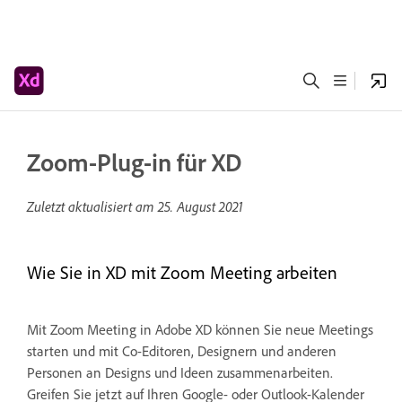
Zoom-Plug-in für XD
Zuletzt aktualisiert am
25. August 2021
Wie Sie in XD mit Zoom Meeting arbeiten
Mit Zoom Meeting in Adobe XD können Sie neue Meetings
starten und mit Co-Editoren, Designern und anderen
Personen an Designs und Ideen zusammenarbeiten.
Greifen Sie jetzt auf Ihren Google- oder Outlook-Kalender