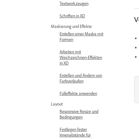
Textwerkzeugen
Schriften in XD
V
Maskierung und Effekte
Erstellen einer Maske mit
Formen
Arbeiten mit
Weichzeichnen-Effekten
in XD
Erstellen und Ändern von
Farbverläufen
Fülleffekte anwenden
Layout
Responsive Resize und
Bedingungen
Festlegen fester
Innenabstände für