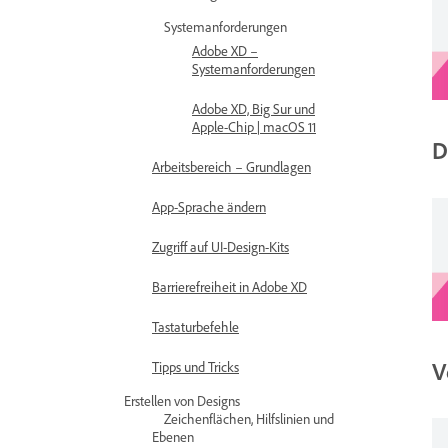
Systemanforderungen
Adobe XD –
Systemanforderungen
Adobe XD, Big Sur und
Apple-Chip | macOS 11
D
Arbeitsbereich – Grundlagen
App-Sprache ändern
Zugriff auf UI-Design-Kits
Barrierefreiheit in Adobe XD
Tastaturbefehle
V
Tipps und Tricks
Erstellen von Designs
Zeichenflächen, Hilfslinien und
Ebenen