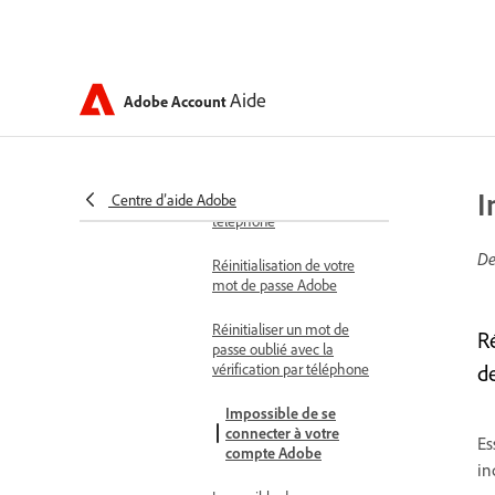
Impossible de se
connecter avec la
vérification en deux étapes
Aide
Adobe Account
Désactivation de la
validation en deux étapes
Ajouter ou mettre à jour
I
Centre d’aide Adobe
votre numéro de
téléphone
De
Réinitialisation de votre
mot de passe Adobe
Réinitialiser un mot de
R
passe oublié avec la
vérification par téléphone
d
Impossible de se
connecter à votre
Es
compte Adobe
in