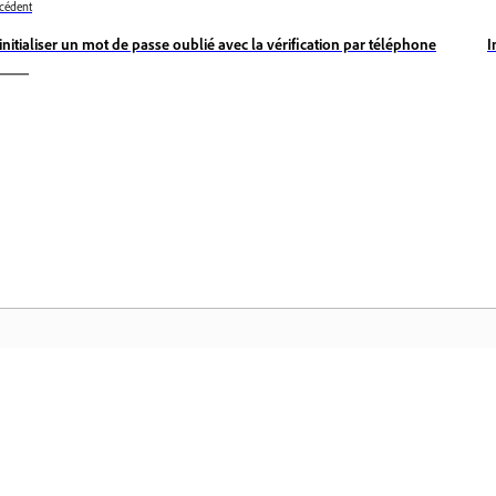
cédent
initialiser un mot de passe oublié avec la vérification par téléphone
I
Communauté
Ac
Participez aux discussions, trouvez des
Ac