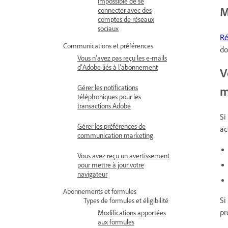
Impossible de se
M
connecter avec des
comptes de réseaux
sociaux
Ré
Communications et préférences
do
Vous n’avez pas reçu les e-mails
d’Adobe liés à l’abonnement
V
Gérer les notifications
m
téléphoniques pour les
transactions Adobe
Si
Gérer les préférences de
ac
communication marketing
Vous avez reçu un avertissement
pour mettre à jour votre
navigateur
Abonnements et formules
Si
Types de formules et éligibilité
pr
Modifications apportées
aux formules