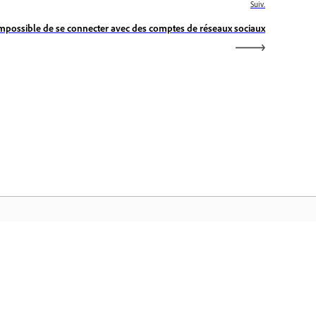
Suiv.
mpossible de se connecter avec des comptes de réseaux sociaux
cueil Adobe
cédez à vos applications et services