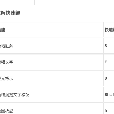
註解快速鍵
功能
快速
新增註解
S
編輯文字
E
螢光標示
U
循環瀏覽文字標記
Shi
繪圖標記
D