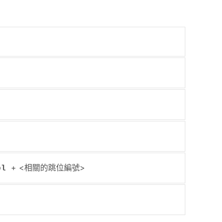
+ <相關的跳位編號>
ol