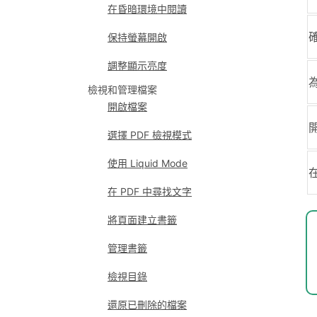
在昏暗環境中閱讀
保持螢幕開啟
調整顯示亮度
檢視和管理檔案
開啟檔案
選擇 PDF 檢視模式
使用 Liquid Mode
在 PDF 中尋找文字
將頁面建立書籤
管理書籤
檢視目錄
還原已刪除的檔案