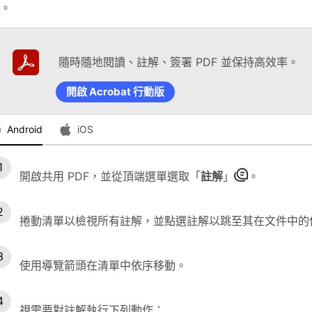
。
隨時隨地閱讀、註解、簽署 PDF 並保持高效率。
開啟 Acrobat 行動版
Android
iOS
開啟共用 PDF，並從頂端選單選取「
註解
」
。
捲動清單以檢視所有註解，並點選註解以跳至其在文件中的
使用導覽箭頭在清單中依序移動。
視需要對註解執行下列動作：