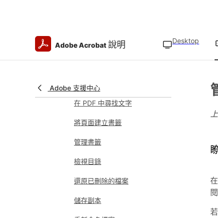
調整顯示亮度
檢視和管理檔案
Desktop
說明
開啟檔案
Adobe Acrobat
選擇 PDF 檢視模式
使用 Liquid Mode
Adobe 支援中心
在 PDF 中尋找文字
將頁面建立書籤
管理書籤
檢視目錄
在
還原已刪除的檔案
閱
儲存副本
若