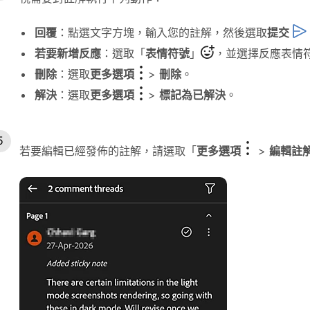
回覆
：點選文字方塊，輸入您的註解，然後選取
提交
若要新增反應
：選取「
表情符號
」
，並選擇反應表情
刪除
：選取
更多選項
>
刪除
。
解決
：選取
更多選項
>
標記為已解決
。
若要編輯已經發佈的註解，請選取「
更多選項
>
編輯註