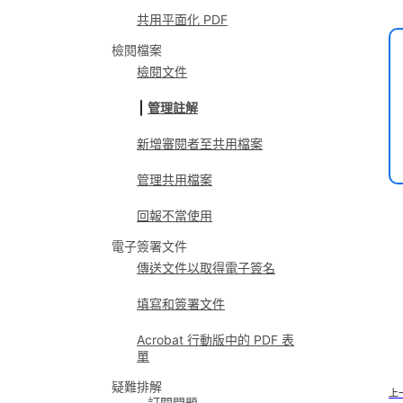
共用平面化 PDF
檢閱檔案
檢閱文件
管理註解
新增審閱者至共用檔案
管理共用檔案
回報不當使用
電子簽署文件
傳送文件以取得電子簽名
填寫和簽署文件
Acrobat 行動版中的 PDF 表
單
疑難排解
上
訂閱問題