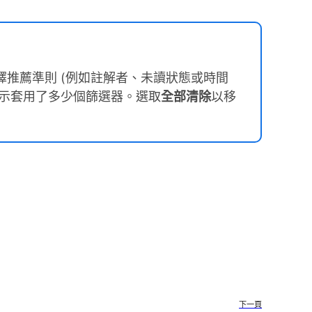
擇推薦準則 (例如註解者、未讀狀態或時間
示套用了多少個篩選器。選取
全部清除
以移
下一頁