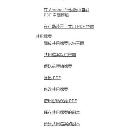
在 Acrobat 行動版中自訂
PDF 空間體驗
在行動裝置上共用 PDF 空間
共用檔案
關於共用檔案以供審閱
共用檔案以供檢閱
傳送前壓縮檔案
匯出 PDF
修改共用檔案
使用密碼保護 PDF
儲存共用檔案的副本
傳送共用檔案的副本