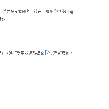
。若要標記審閱者，請在回覆欄位中使用 @。
符號。
解
」。進行變更並選取
提交
以重新發佈。