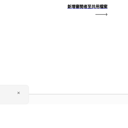
新增審閱者至共用檔案
dobe 首頁