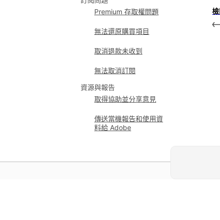
檢
Premium 存取權問題
無法還原購買項目
取消退款未收到
無法取消訂閱
資源與報告
取得協助並分享意見
傳送當機報告和使用資
料給 Adobe
學習