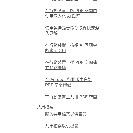
在行動裝置上的 PDF 空間中
使用個人化 AI 助理
使用免持語音命令取得快速深
入見解
在行動裝置上檢視 AI 回應中
的來源引用
在行動裝置上從 PDF 空間建
立網路廣播
在 Acrobat 行動版中自訂
PDF 空間體驗
在行動裝置上共用 PDF 空間
共用檔案
關於共用檔案以供審閱
共用檔案以供檢閱