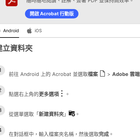
隨時隨地閱讀、註解、簽署 PDF 並保持高效率。
開啟 Acrobat 行動版
Android
iOS
建立資料夾
前往 Android 上的 Acrobat 並選取
檔案
>
Adobe 雲
點選右上角的
更多選項
。
從選單選取「
新建資料夾
」
。
在對話框中，輸入檔案夾名稱，然後選取
完成
。