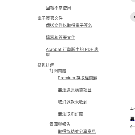
回報不當使用
電子簽署文件
傳送文件以取得電子簽名
填寫和簽署文件
Acrobat 行動版中的 PDF 表
單
疑難排解
訂閱問題
Premium 存取權問題
無法還原購買項目
取消退款未收到
上
無法取消訂閱
要
資源與報告
取得協助並分享意見