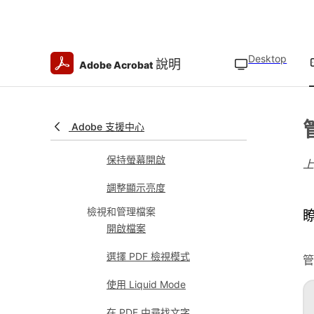
管理已加星號檔案位置
取消連結雲端帳戶
協助工具功能
Desktop
說明
Adobe Acrobat
使用手勢功能
反轉色彩
Adobe 支援中心
在昏暗環境中閱讀
保持螢幕開啟
調整顯示亮度
檢視和管理檔案
開啟檔案
選擇 PDF 檢視模式
管
使用 Liquid Mode
在 PDF 中尋找文字