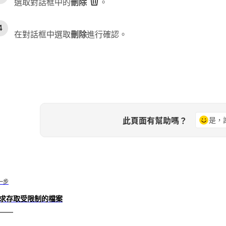
選取對話框中的
刪除
。
在對話框中選取
刪除
進行確認。
此頁面有幫助嗎？
是，
一步
求存取受限制的檔案