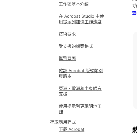
工作區基本介紹
功
查
在 Acrobat Studio 中使
用提示列加快工作速度
技術要求
受支援的檔案格式
導覽頁面
確認 Acrobat 版號類別
與版本
亞洲、歐洲和中東語言
支援
使用提示列更聰明地工
作
存取應用程式
下載 Acrobat