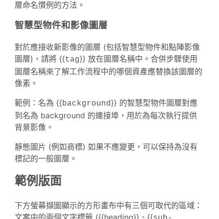
層命名慣例的方法。
智慧型物件和影像圖層
對於應接收新影像的圖層 (包括智慧型物件和點陣影像
圖層)，請將 {{
}} 放在圖層名稱中。合併步驟使用
tag
圖層名稱來了解工作流程中的哪個資產應替換該圖層的
像素。
範例：名為 {{
}} 的智慧型物件圖層對應
background
到名為 background 的連接埠，用於為每次執行提供
背景影像。
靜態圖片 (例如商標) 如果不應變更，可以保持為沒有
標記的一般圖層。
範例版面
下方螢幕擷圖顯示的方形畫布中有三個可取代的區域：
文案中的兩個文字標籤 ({{heading}}、{{
sub-