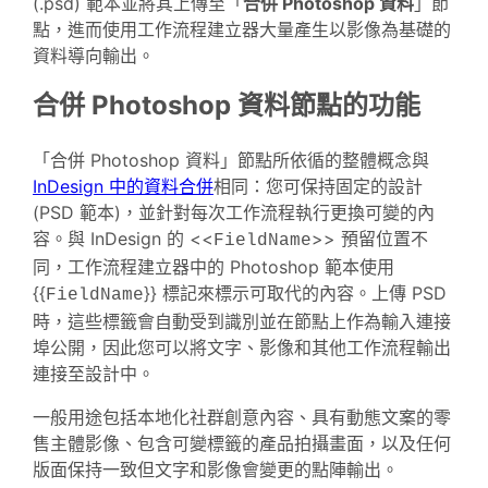
(.psd) 範本並將其上傳至「
合併 Photoshop 資料
」節
點，進而使用工作流程建立器大量產生以影像為基礎的
資料導向輸出。
合併 Photoshop 資料節點的功能
「合併 Photoshop 資料」節點所依循的整體概念與
InDesign 中的資料合併
相同：您可保持固定的設計
(PSD 範本)，並針對每次工作流程執行更換可變的內
容。與 InDesign 的 <<
>> 預留位置不
FieldName
同，工作流程建立器中的 Photoshop 範本使用
{{
}} 標記來標示可取代的內容。上傳 PSD
FieldName
時，這些標籤會自動受到識別並在節點上作為輸入連接
埠公開，因此您可以將文字、影像和其他工作流程輸出
連接至設計中。
一般用途包括本地化社群創意內容、具有動態文案的零
售主體影像、包含可變標籤的產品拍攝畫面，以及任何
版面保持一致但文字和影像會變更的點陣輸出。