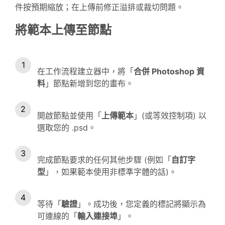
件按預期縮放；在上傳前修正溢排或裁切問題。
將範本上傳至節點
在工作流程建立器中，將「
合併 Photoshop 資
料
」節點新增到您的畫布。
開啟節點並使用「
上傳範本
」(或等效控制項) 以
選取您的 .psd。
完成節點要求的任何其他步驟 (例如「
自訂字
型
」，如果範本使用非標準字體的話)。
等待「
驗證
」。成功後，您定義的標記將顯示為
可連線的「
輸入連接埠
」。