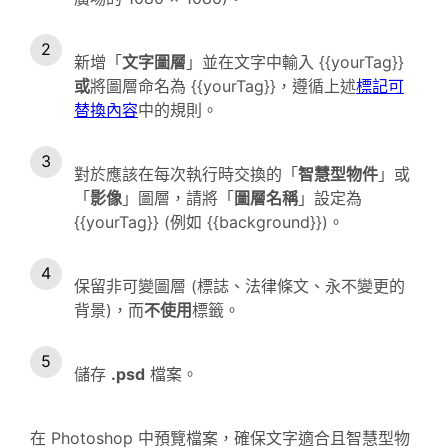
新增「
文字圖層
」並在文字中輸入 {{yourTag}}
或
將圖層命名為 {{yourTag}}，遵循上述
標記可
替換內容
中的規則。
對於應該在每次執行時交換的「
智慧型物件
」或
「
影像
」圖層，請將「
圖層名稱
」設定為
{{yourTag}} (例如 {{background}})。
保留非可變圖層 (標誌、法律條文、永不變更的
背景)，而
不使用
標籤。
儲存
.psd
檔案。
在 Photoshop 中預覽檔案，確保文字適合且智慧型物