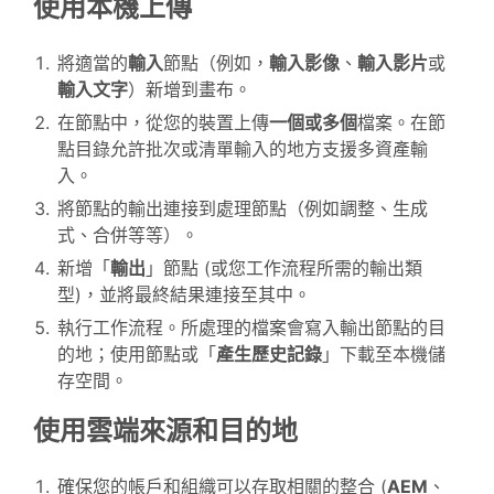
使用本機上傳
將適當的
輸入
節點（例如，
輸入影像
、
輸入影片
或
輸入文字
）新增到畫布。
在節點中，從您的裝置上傳
一個或多個
檔案。在節
點目錄允許批次或清單輸入的地方支援多資產輸
入。
將節點的輸出連接到處理節點（例如調整、生成
式、合併等等）。
新增「
輸出
」節點 (或您工作流程所需的輸出類
型)，並將最終結果連接至其中。
執行工作流程。所處理的檔案會寫入輸出節點的目
的地；使用節點或「
產生歷史記錄
」下載至本機儲
存空間。
使用雲端來源和目的地
確保您的帳戶和組織可以存取相關的整合 (
AEM
、