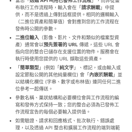
當您「
透過 API 叫用已發佈工作流程
」，而非從畫
布執行工作流程時，輸入會在「
請求酬載
」中提
供，而不是透過上傳對話框提供。相同的邏輯輸入
（二進位資產和簡單值）會對應到您的工作流程在
發佈時公開的參數。
二進位輸入
（影像、影片、文件和類似的檔案型資
產）通常會以
預先簽署的 URL
傳遞，這些 URL 會
指向您的整合已儲存在支援位置的物件。服務會在
執行時使用您提供的 URL 擷取這些資產。
「
簡單類型
」(例如「
純文字
」、標記，或由輸入或
設定節點公開的其他純量欄位) 會「
內嵌於酬載
」並
以結構化欄位 (字串、數字或布林值) 連同任何二進
位參考一起傳送。
參數名稱、巢狀結構和必要欄位會與工作流程的編
寫和發佈方式保持一致；您的整合必須為已發佈工
作流程宣告的每個必要輸入提供值。
如需驗證、請求和回應格式、批次執行、錯誤處
理，以及透過 API 整合和擴展工作流程的端到端範