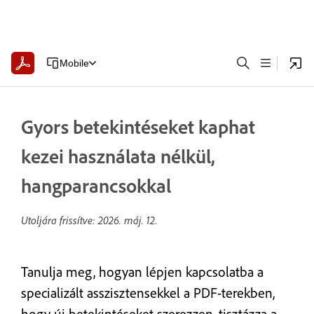
Mobile
Gyors betekintéseket kaphat
kezei használata nélkül,
hangparancsokkal
Utoljára frissítve:
2026. máj. 12.
Tanulja meg, hogyan lépjen kapcsolatba a
specializált asszisztensekkel a PDF-terekben,
hogy új betekintéseket szerezzen, tisztázza a