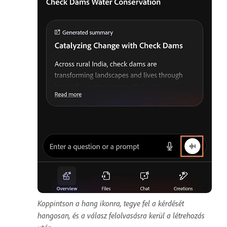
Koppintson a hang ikonra, tegye fel a kérdését
hangosan, és a válasz felolvasásra kerül a létrehozás