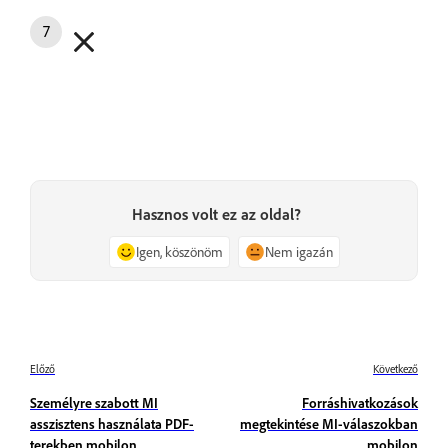
Hasznos volt ez az oldal?
Igen, köszönöm
Nem igazán
Előző
Következő
Személyre szabott MI
Forráshivatkozások
asszisztens használata PDF-
megtekintése MI-válaszokban
terekben mobilon
mobilon