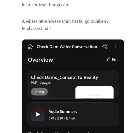
fel a kérdését hangosan.
A válasz létrehozása után tiszta, gördülékeny
felolvasást hall.