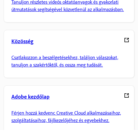
Tanuljon részletes videós oktatóanyagok és gyakorlati
útmutatások segítségével közvetlenül az alkalmazásban.
Közösség
Csatlakozzon a beszélgetésekhez, találjon válaszokat,
tanuljon a szakértőktől, és ossza meg tudását.
Adobe kezdőlap
Férjen hozzá kedvenc Creative Cloud alkalmazásaihoz,
szolgáltatásaihoz, fájlkezelőjéhez és egyebekhez.