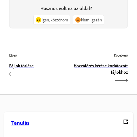
Hasznos volt ez az oldal?
Igen, köszönöm
Nem igazán
Előző
Következő
Fájlok törlése
Hozzáférés kérése korlátozott
fájlokhoz
Tanulás