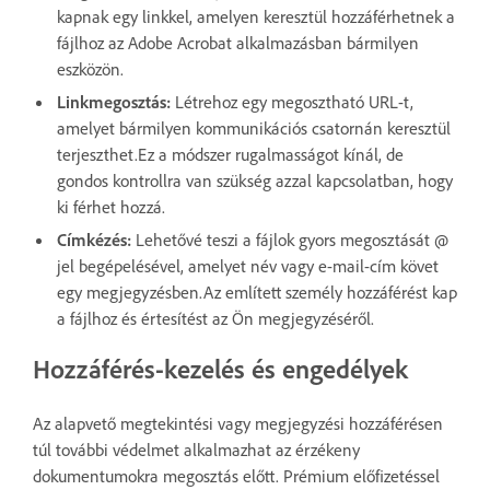
kapnak egy linkkel, amelyen keresztül hozzáférhetnek a
fájlhoz az Adobe Acrobat alkalmazásban bármilyen
eszközön.
Linkmegosztás:
Létrehoz egy megosztható URL-t,
amelyet bármilyen kommunikációs csatornán keresztül
terjeszthet.Ez a módszer rugalmasságot kínál, de
gondos kontrollra van szükség azzal kapcsolatban, hogy
ki férhet hozzá.
Címkézés:
Lehetővé teszi a fájlok gyors megosztását @
jel begépelésével, amelyet név vagy e-mail-cím követ
egy megjegyzésben.Az említett személy hozzáférést kap
a fájlhoz és értesítést az Ön megjegyzéséről.
Hozzáférés-kezelés és engedélyek
Az alapvető megtekintési vagy megjegyzési hozzáférésen
túl további védelmet alkalmazhat az érzékeny
dokumentumokra megosztás előtt. Prémium előfizetéssel