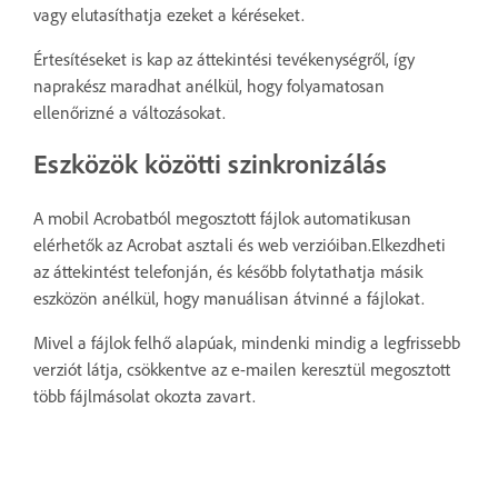
vagy elutasíthatja ezeket a kéréseket.
Értesítéseket is kap az áttekintési tevékenységről, így
naprakész maradhat anélkül, hogy folyamatosan
ellenőrizné a változásokat.
Eszközök közötti szinkronizálás
A mobil Acrobatból megosztott fájlok automatikusan
elérhetők az Acrobat asztali és web verzióiban.Elkezdheti
az áttekintést telefonján, és később folytathatja másik
eszközön anélkül, hogy manuálisan átvinné a fájlokat.
Mivel a fájlok felhő alapúak, mindenki mindig a legfrissebb
verziót látja, csökkentve az e-mailen keresztül megosztott
több fájlmásolat okozta zavart.