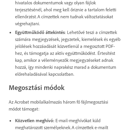
hivatalos dokumentumok vagy olyan fájlok
terjesztésénél, ahol meg kell őriznie a tartalom feletti
ellenőrzést.A címzettek nem tudnak változtatásokat
végrehajtani.
Együttműködő áttekintés
: Lehetővé teszi a címzettek
számára megjegyzések, jegyzetek, kiemelések és egyéb
jelölések hozzáadását közvetlenül a megosztott PDF-
hez, és támogatja az aktív együttműködést. Értesítést
kap, amikor a véleményezők megjegyzéseket adnak
hozzá, így mindenki naprakész marad a dokumentum
előrehaladásával kapcsolatban.
Megosztási módok
Az Acrobat mobilalkalmazás három fő fájlmegosztási
módot támogat:
Közvetlen meghívó:
E-mail-meghívókat küld
meghatározott személyeknek.A címzettek e-mailt