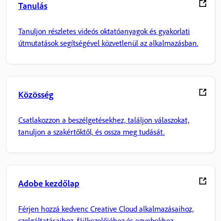
Tanulás
Tanuljon részletes videós oktatóanyagok és gyakorlati
útmutatások segítségével közvetlenül az alkalmazásban.
Közösség
Csatlakozzon a beszélgetésekhez, találjon válaszokat,
tanuljon a szakértőktől, és ossza meg tudását.
Adobe kezdőlap
Férjen hozzá kedvenc Creative Cloud alkalmazásaihoz,
szolgáltatásaihoz, fájlkezelőjéhez és egyebekhez.