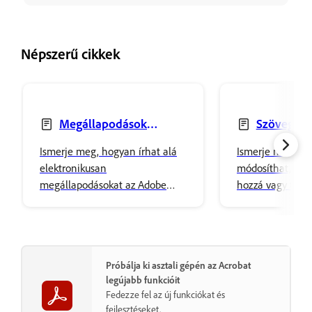
Népszerű cikkek
Megállapodások
Szöveg mó
elektronikus aláírása
cseréje és törl
Ismerje meg, hogyan írhat alá
Ismerje meg, h
elektronikusan
módosíthat, cser
megállapodásokat az Adobe
hozzá vagy töröl
Acrobat használatával. Adja
PDF-ekben az A
hozzá aláírását egyszerűen, és
használatával. Ál
tárolja biztonságosan az Adobe-
betűtípus tulajd
felhőtárhelyen.
formázza a tarta
Próbálja ki asztali gépén az Acrobat
legújabb funkcióit
Fedezze fel az új funkciókat és
fejlesztéseket.