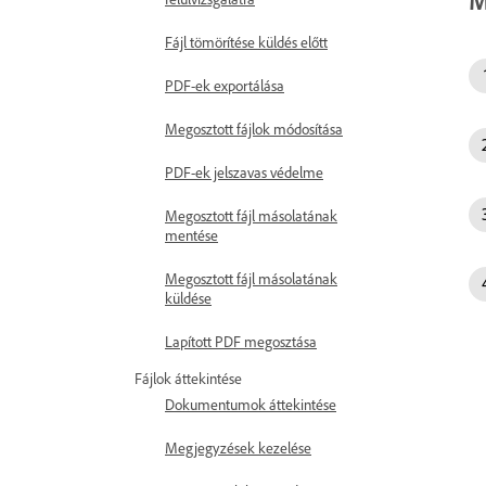
Fájl tömörítése küldés előtt
PDF-ek exportálása
Megosztott fájlok módosítása
PDF-ek jelszavas védelme
Megosztott fájl másolatának
mentése
Megosztott fájl másolatának
küldése
Lapított PDF megosztása
Fájlok áttekintése
Dokumentumok áttekintése
Megjegyzések kezelése