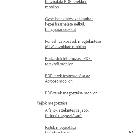
használata PDF-terekben
mobilon
Gyors betekintéseket kaphat
kezei használata nélkül,
hangparancsokkal
Forráshivatkozások megtekintése
MI-válaszokban mobilon
Podcastok létrehozása PDF-
terekből mobilon
PDF-terek testreszabása az
Acrobat mobilon
PDF-terek megosztása mobilon
Fájlok megosztása
A fájlok áttekintés céljából
történő megosztásáról
Fájlok megosztása
M
felülvizsgálatra