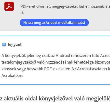
PDF-eket olvashat, megjegyzéseket fűzhet hozzájuk, alá
is.
Nyissa meg az Acrobat mobilalkalmazást
Jegyzet
A könyvjelzők jelenleg csak az Android rendszeren futó Acro
tartalomjegyzékből való hozzáadásának lehetősége bizonyo
könyvek vagy hosszabb PDF-ek esetén.Az Acrobat asztalon lét
Acrobatban.
z aktuális oldal könyvjelzővel való megjelöl