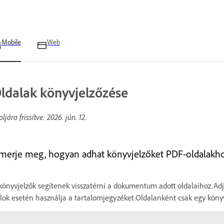
Mobile
Web
ldalak könyvjelzőzése
oljára frissítve:
2026. jún. 12.
smerje meg, hogyan adhat könyvjelzőket PDF-oldalakho
könyvjelzők segítenek visszatérni a dokumentum adott oldalaihoz.Adj
jlok esetén használja a tartalomjegyzéket.Oldalanként csak egy köny