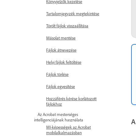
Könyvjelzők kezelése
Tartalomjegyzék megtekintése
Törölt fájlok visszaállítása
Másolat mentése
Fájlok átnevezése
Helyi fájlok feltöltése
Fájlok törlése
Fájlok egyesítése
Hozzáférés kérése korlátozott
fájlokhoz
Az Acrobat mesterséges
A
intelligenciájának használata
MI-képességek az Acrobat
mobilalkalmazásban