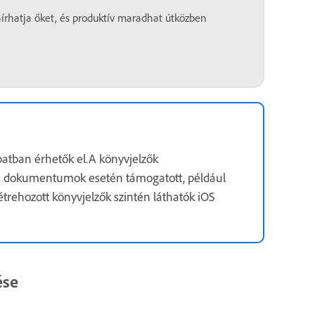
írhatja őket, és produktív maradhat útközben
batban érhetők el.A könyvjelzők
s dokumentumok esetén támogatott, például
rehozott könyvjelzők szintén láthatók iOS
ése