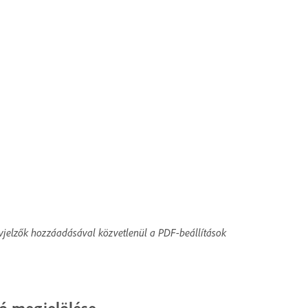
vjelzők hozzáadásával közvetlenül a PDF-beállítások
ló megjelölése