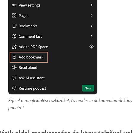
Érje el a megtekintési eszközöket, és rendezze dokumentumát köny
panelről
ásik oldal megkeresése és könyvjelzővel va