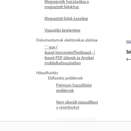
Megjegyzők hozzáadása a
megosztott fájlokhoz
Megosztott fájlok kezelése
Visszaélés bejelentése
Dokumentumok elektronikus aláírása
Elő
```json {
Sz
&quot;trancreatedText&quot;: [
&quot;PDF űrlapok az Acrobat
mobilalkalmazásában
Hibaelhárítás
Előfizetési problémák
Prémium hozzáférési
problémák
Nem sikerült visszaállítani
a vásárlásokat
A lemondási visszatérítés
nem érkezett meg