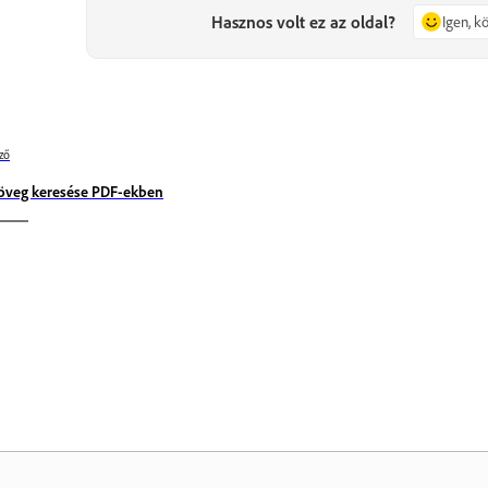
Hasznos volt ez az oldal?
Igen, 
ző
öveg keresése PDF-ekben