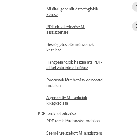
MI által generált összefoglalók
kérése
PDF-ek felfedezése MI
asszisztenssel
Beszélgetés előzményeinek
kezelése
Hangparancsok használata PDF-
ekkel való interakcióhoz
Podcastok létrehozása Acrobattal
mobilon
A generatív MI-funkciók
kikapcsolása
PDF-terek felfedezése
PDF-terek létrehozása mobilon
Személyre szabott MI asszisztens