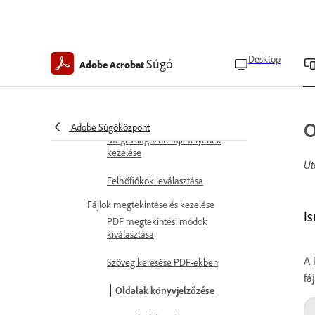
Fájl gyorsítótár helyének
beállítása
Űrlapmezők javaslatainak
engedélyezése
Desktop
Súgó
Adobe Acrobat
Szerző nevének beállítása
Állítsa be a profilját
O
Adobe Súgóközpont
Megcsillagozott fájl helyének
kezelése
Ut
Felhőfiókok leválasztása
Fájlok megtekintése és kezelése
I
PDF megtekintési módok
kiválasztása
A 
Szöveg keresése PDF-ekben
fá
Oldalak könyvjelzőzése