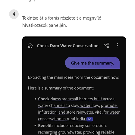
Tekintse át a forrás részleteit a megnyíló
hivatkozások paneljén.