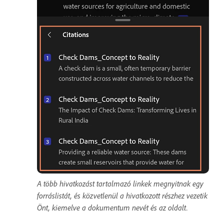
A több hivatkozást tartalmazó linkek megnyitnak egy
forráslistát, és közvetlenül a hivatkozott részhez vezetik
Önt, kiemelve a dokumentum nevét és az oldalt.