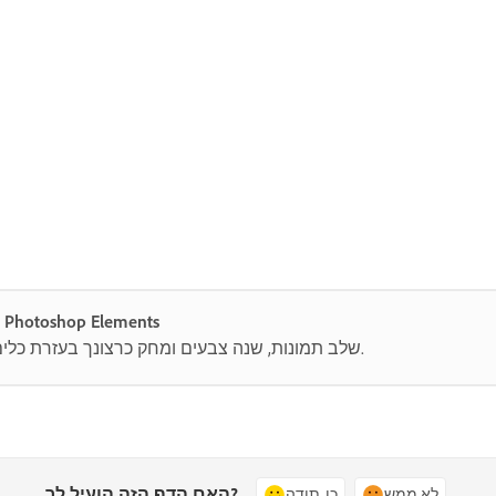
עריכה ושיתוף של תמונות בקלות עם Photoshop Elements
שלב תמונות, שנה צבעים ומחק כרצונך בעזרת כלים שמופעלים באמצעות בינה מלאכותית.
האם הדף הזה הועיל לך?
לא ממש
כן, תודה