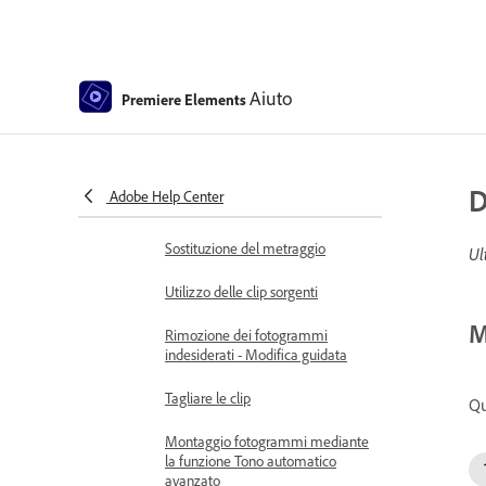
Suddividere le clip
Fermare e bloccare i fotogrammi
Aiuto
Premiere Elements
Regolare luminosità, contrasto e
colore - Modifica guidata
Stabilizzare il filmato con
D
Adobe Help Center
Riduzione effetto mosso
Sostituzione del metraggio
Ul
Utilizzo delle clip sorgenti
M
Rimozione dei fotogrammi
indesiderati - Modifica guidata
Tagliare le clip
Qu
Montaggio fotogrammi mediante
la funzione Tono automatico
avanzato