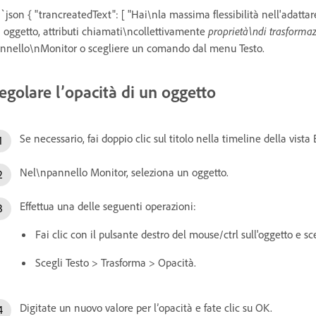
`json { "trancreatedText": [ "Hai\nla massima flessibilità nell'adattare
 oggetto, attributi chiamati\ncollettivamente
proprietà\ndi trasforma
nnello\nMonitor o scegliere un comando dal menu Testo.
egolare l’opacità di un oggetto
Se necessario, fai doppio clic sul titolo nella timeline della vista
Nel\npannello Monitor, seleziona un oggetto.
Effettua una delle seguenti operazioni:
Fai clic con il pulsante destro del mouse/ctrl sull'oggetto e s
Scegli Testo > Trasforma > Opacità.
Digitate un nuovo valore per l’opacità e fate clic su OK.