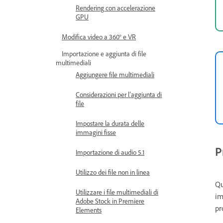
Rendering con accelerazione
GPU
Modifica video a 360° e VR
Importazione e aggiunta di file
multimediali
Aggiungere file multimediali
Considerazioni per l’aggiunta di
file
Impostare la durata delle
immagini fisse
P
Importazione di audio 5.1
Utilizzo dei file non in linea
Qu
Utilizzare i file multimediali di
im
Adobe Stock in Premiere
pr
Elements