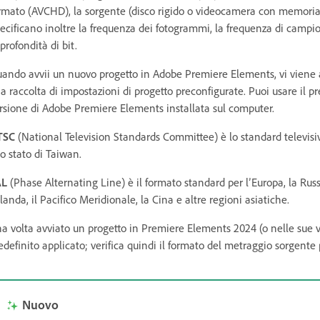
rmato (AVCHD), la sorgente (disco rigido o videocamera con memoria f
ecificano inoltre la frequenza dei fotogrammi, la frequenza di campio
 profondità di bit.
ando avvii un nuovo progetto in Adobe Premiere Elements, vi viene ap
a raccolta di impostazioni di progetto preconfigurate. Puoi usare il pr
rsione di Adobe Premiere Elements installata sul computer.
TSC
(National Television Standards Committee) è lo standard televisiv
lo stato di Taiwan.
AL
(Phase Alternating Line) è il formato standard per l’Europa, la Russia
landa, il Pacifico Meridionale, la Cina e altre regioni asiatiche.
a volta avviato un progetto in Premiere Elements 2024 (o nelle sue ve
edefinito applicato; verifica quindi il formato del metraggio sorgente
Nuovo