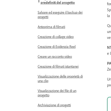
predefiniti del progetto
fo
Sp
Salvare ed eseguire il backup dei
la
progetti
Qu
Anteprima di filmati
un
Creazione di collage video
ve
Creazione di Evidenzia Reel
N
e 
Creare un racconto video
P
Creazione di filmati istantanei
Ze
Visualizzazione delle proprietà di
Un
una clip
pr
Visualizzazione dei file di un
progetto
Archiviazione di progetti