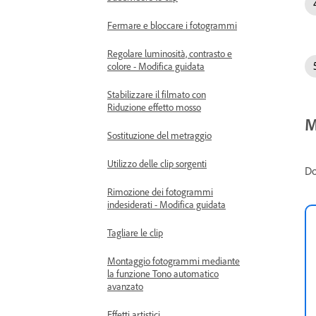
Fermare e bloccare i fotogrammi
Regolare luminosità, contrasto e
colore - Modifica guidata
Stabilizzare il filmato con
Riduzione effetto mosso
M
Sostituzione del metraggio
Utilizzo delle clip sorgenti
Do
Rimozione dei fotogrammi
indesiderati - Modifica guidata
Tagliare le clip
Montaggio fotogrammi mediante
la funzione Tono automatico
avanzato
Effetti artistici