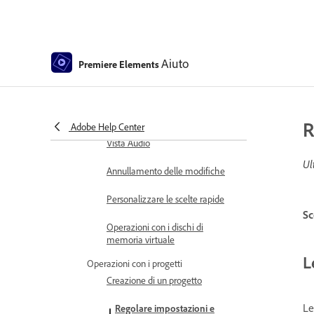
Utilizzo del monitor Sorgente e
del monitor Programma
Preferenze
Aiuto
Premiere Elements
Strumenti
Personalizzazione della tastiera
per le scelte rapide
R
Adobe Help Center
Vista Audio
Ul
Annullamento delle modifiche
Personalizzare le scelte rapide
Sc
Operazioni con i dischi di
memoria virtuale
L
Operazioni con i progetti
Creazione di un progetto
Le
Regolare impostazioni e