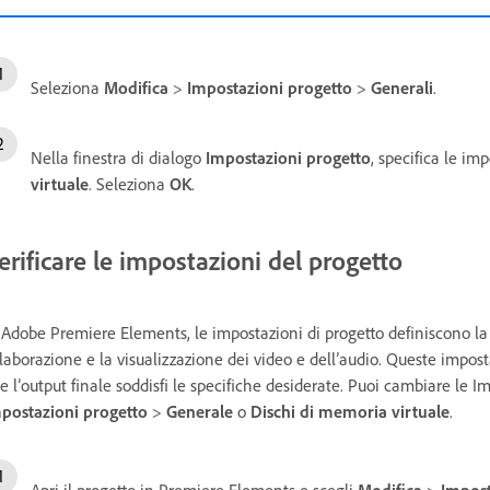
Seleziona
Modifica
>
Impostazioni progetto
>
Generali
.
Nella finestra di dialogo
Impostazioni progetto
, specifica le im
virtuale
. Seleziona
OK
.
erificare le impostazioni del progetto
 Adobe Premiere Elements, le impostazioni di progetto definiscono l
elaborazione e la visualizzazione dei video e dell’audio. Queste imposta
e l’output finale soddisfi le specifiche desiderate. Puoi cambiare le 
postazioni progetto
>
Generale
o
Dischi di memoria virtuale
.
Apri il progetto in Premiere Elements e scegli
Modifica
>
Impost