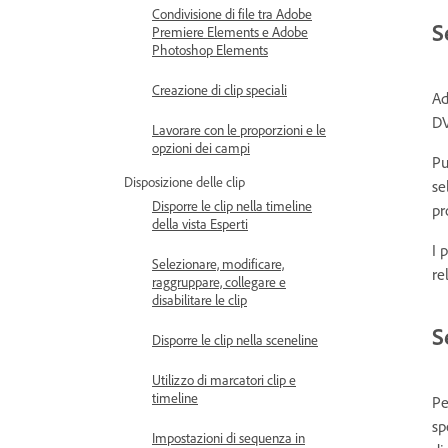
Condivisione di file tra Adobe
S
Premiere Elements e Adobe
Photoshop Elements
Creazione di clip speciali
Ad
DV
Lavorare con le proporzioni e le
opzioni dei campi
Pu
Disposizione delle clip
se
Disporre le clip nella timeline
pr
della vista Esperti
I 
Selezionare, modificare,
re
raggruppare, collegare e
disabilitare le clip
S
Disporre le clip nella sceneline
Utilizzo di marcatori clip e
timeline
Pe
sp
Impostazioni di sequenza in