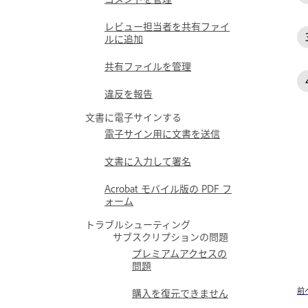
レビュー担当者を共有ファイ
ルに追加
共有ファイルを管理
違反を報告
文書に電子サインする
電子サイン用に文書を送信
文書に入力して署名
Acrobat モバイル版の PDF フ
ォーム
トラブルシューティング
サブスクリプションの問題
プレミアムアクセスの
問題
前
購入を復元できません