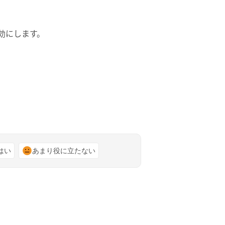
効にします。
はい
あまり役に立たない