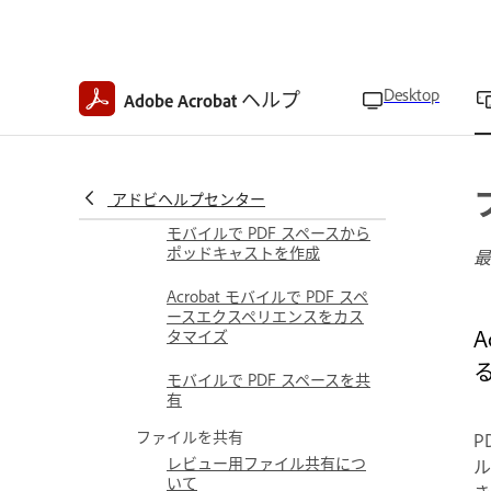
モバイルの PDF スペースでパ
ーソナライズされた AI アシス
タントを使用
Desktop
ヘルプ
Adobe Acrobat
ハンズフリー音声コマンドで
素早くインサイトを得る
モバイルでの AI 回答におけ
るソース引用の表示
アドビヘルプセンター
モバイルで PDF スペースから
ポッドキャストを作成
最
Acrobat モバイルで PDF スペ
ースエクスペリエンスをカス
タマイズ
モバイルで PDF スペースを共
有
ファイルを共有
P
レビュー用ファイル共有につ
ル
いて